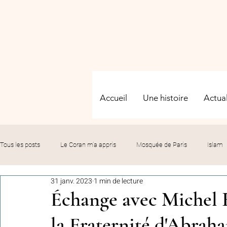
Accueil
Une histoire
Actual
Tous les posts
Le Coran m’a appris
Mosquée de Paris
Islam
31 janv. 2023
1 min de lecture
Evénements
Solidarité
Formation
Culture
Fête
Échange avec Michel R
la Fraternité d'Abrah
commémorations
Hommage
Fédération GMP
Le bil