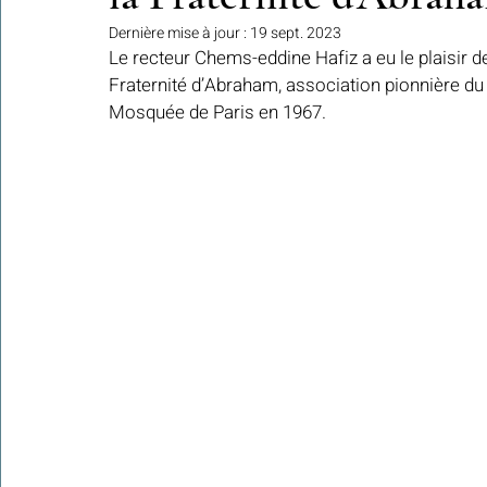
Dernière mise à jour :
19 sept. 2023
Le recteur Chems-eddine Hafiz a eu le plaisir d
Fraternité d’Abraham, association pionnière du d
Colonies de vacances Algérie 2024
​​Focus sur une actualité
Mosquée de Paris en 1967.
Le Hadith de la semaine
Les Noms et Attributs d'Allah
Regar
Les Mots Voyageurs