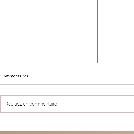
Commentaires
Rédigez un commentaire...
Hadiths apocryphes (n°4) -
Récits céleste
"Parler dans la mosquée consume
empreinte qui