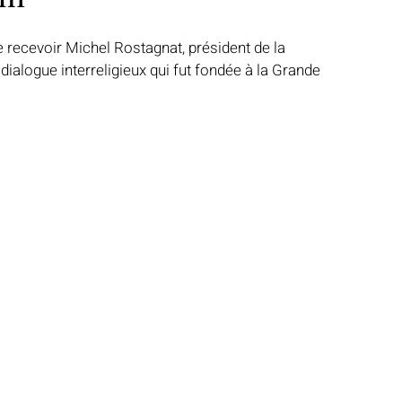
e recevoir Michel Rostagnat, président de la 
ialogue interreligieux qui fut fondée à la Grande 
Notre mosquée
Sabil al-Iman
Récits célestes
d fraternel
Lumière et lieux saints
De la Révélation à nos jours