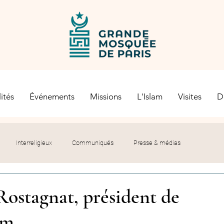
ités
Événements
Missions
L'Islam
Visites
D
Interreligieux
Communiqués
Presse & médias
s religieuses
Société civile
Certification Halal
ostagnat, président de
am
let du Recteur
Histoire
Contexte politique