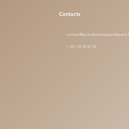
les bonnes œuvres,comme le feu
d’une vie
consume le bois"
Contacts
contact@grandemosqueedeparis.f
+
33 1 45 35 97 33