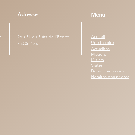
à Paris, Lyon, Marseille et Lille
Adresse
Menu
r
Accueil
2bis Pl. du Puits de l'Ermite,
Une histoire
75005 Paris
Actualités
Missions
L'Islam
Visites
Dons et aumônes
Horaires des prières