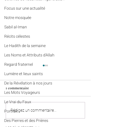
​​Focus sur une actualité
Notre mosquée
Sabil al-Iman
Récits célestes
Le Hadith de la semaine
Les Noms et Attributs d'Allah
Regard fraternel
Lumière et lieux saints
De la Révélation à nos jours
1 commentaire
Les Mots Voyageurs
Le Vrai du Faux
Récits célestes (n°95) - Une
Colonies de vacanc
Rédigez un commentaire...
Portrait
empreinte qui dépasse la
Algérie : nos enfan
Des Pierres et des Prières
durée d’une vie
bien rentrés à Pari