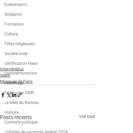
Evénements
Solidarité
Formation
Culture
Fêtes religieuses
Société civile
Certification Halal
Interreligieux
commémorations
Islam
Mosquée de Paris
Hommage
Fédération GMP
Le billet du Recteur
Histoire
Posts récents
Voir tout
Contexte politique
Colonies de vacances Algérie 2024