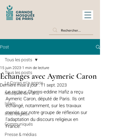
Post
Tous les posts
15 juin 2023
1 min de lecture
Tous les posts
Échanges avec Aymeric Caron
Le Coran m’a appris
Dernière mise à jour :
11 sept. 2023
Le recteur 
C
hems-eddine Hafiz a reçu 
Mosquée de Paris
Aymeric Caron, député de Paris. Ils ont 
Islam
échangé, notamment, sur les travaux 
menés par notre groupe de réflexion sur 
Interreligieux
l’adaptation du discours religieux en 
Communiqués
France.
Presse & médias