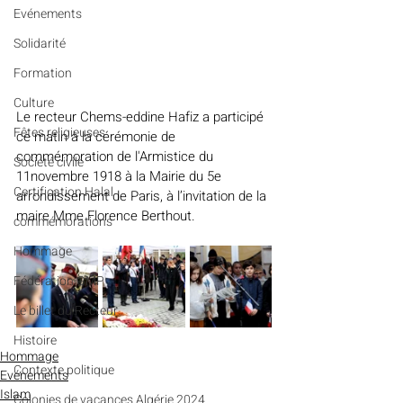
Evénements
Solidarité
Formation
Culture
Le recteur Chems-eddine Hafiz a participé 
Fêtes religieuses
ce matin à la cérémonie de 
commémoration de l'Armistice du 
Société civile
11novembre 1918 à la Mairie du 5e 
Certification Halal
arrondissement de Paris, à l’invitation de la 
maire Mme Florence Berthout.
commémorations
Hommage
Fédération GMP
Le billet du Recteur
Histoire
Hommage
Contexte politique
Evénements
Islam
Colonies de vacances Algérie 2024