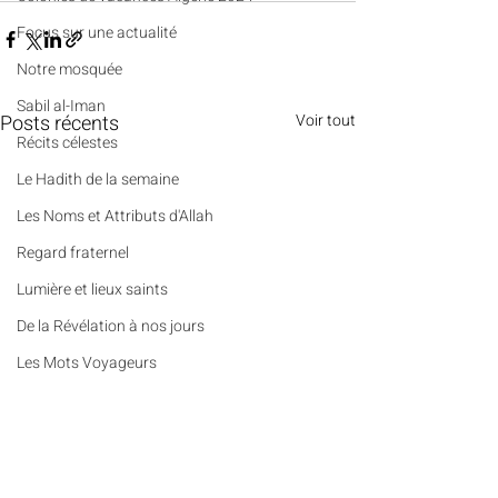
​​Focus sur une actualité
Notre mosquée
Sabil al-Iman
Posts récents
Voir tout
Récits célestes
Le Hadith de la semaine
Les Noms et Attributs d'Allah
Regard fraternel
Lumière et lieux saints
De la Révélation à nos jours
Les Mots Voyageurs
Le Vrai du Faux
Portrait
Des Pierres et des Prières