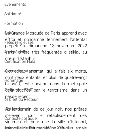
Evénements
Solidarité
Formation
Culture
La Grande Mosquée de Paris apprend avec 
effroi et condamne fermement l’attentat 
Fêtes religieuses
perpétré le dimanche 13 novembre 2022 
Société civile
dans l’artère très fréquentée d’Istiklal, au 
cœur d’Istanbul.
Certification Halal
commémorations
Cet odieux attentat, qui a fait six morts, 
dont deux enfants, et plus de quatre-vingt 
Hommage
blessés, est survenu dans la métropole 
Fédération GMP
déjà touchée par le terrorisme dans un 
passé récent.
Le billet du Recteur
Histoire
Au lendemain de ce jour noir, nos prières 
s’élèvent pour le rétablissement des 
Contexte politique
victimes et pour que la ville d’Istanbul, 
Colonies de vacances Algérie 2024
merveille de l’Humanité, ne soit plus jamais 