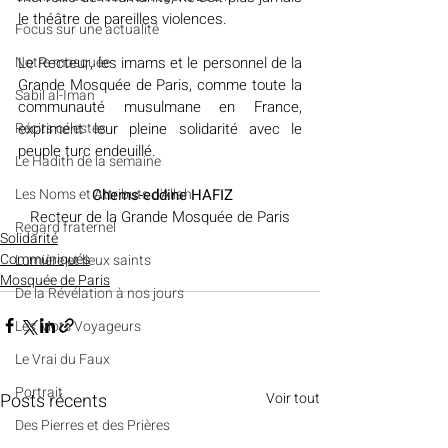
le théâtre de pareilles violences.
​​Focus sur une actualité
Notre mosquée
Le Recteur, les imams et le personnel de la 
Grande Mosquée de Paris, comme toute la 
Sabil al-Iman
communauté musulmane en France, 
Récits célestes
expriment leur pleine solidarité avec le 
peuple turc endeuillé.
Le Hadith de la semaine
Les Noms et Attributs d'Allah
Chems-eddine HAFIZ
Recteur de la Grande Mosquée de Paris
Regard fraternel
Solidarité
Communiqués
Lumière et lieux saints
Mosquée de Paris
De la Révélation à nos jours
Les Mots Voyageurs
Le Vrai du Faux
Portrait
Posts récents
Voir tout
Des Pierres et des Prières