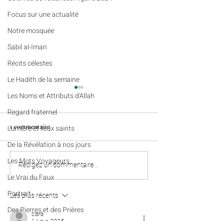
​​Focus sur une actualité
Notre mosquée
Sabil al-Iman
Récits célestes
Le Hadith de la semaine
Les Noms et Attributs d'Allah
Regard fraternel
1 commentaire
Lumière et lieux saints
De la Révélation à nos jours
Les Mots Voyageurs
Récits célestes (n°95) - Une
Colonies de vacanc
Rédigez un commentaire...
empreinte qui dépasse la
Algérie : nos enfan
Le Vrai du Faux
durée d’une vie
bien rentrés à Pari
Portrait
Les plus récents
Marseille et Lille
Des Pierres et des Prières
clara