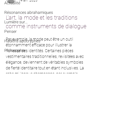
14 avr. 2025
Actualité
Résonances abrahamiques
L’art, la mode et les traditions 
Lumière sur...
comme instruments de dialogue
Penser
Par exemple, la mode peut être un outil 
Hadiths apocryphes
étonnamment efficace pour illustrer la 
Philosopher
richesse des identités. Certaines pièces 
vestimentaires traditionnelles, revisitées avec 
élégance, deviennent de véritables symboles 
de fierté identitaire tout en étant inclusives. La 
robe mi-longue champagne, par exemple, 
incarne une élégance universelle capable de 
transcender les frontières culturelles. On peut 
la découvrir 
sur cette page
 dans un contexte 
mêlant tradition et modernité.
Lutter contre les 
extrémismes passe 