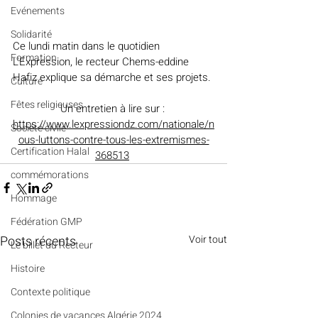
Evénements
Solidarité
Ce lundi matin dans le quotidien 
Formation
L
'Expression, le recteur Chems-eddine 
Hafiz explique sa démarche et ses projets.
Culture
Fêtes religieuses
Un entretien à lire sur : 
https://www.lexpressiondz.com/nationale/n
Société civile
ous-luttons-contre-tous-les-extremismes-
Certification Halal
368513
commémorations
Hommage
Fédération GMP
Posts récents
Voir tout
Le billet du Recteur
Histoire
Contexte politique
Colonies de vacances Algérie 2024