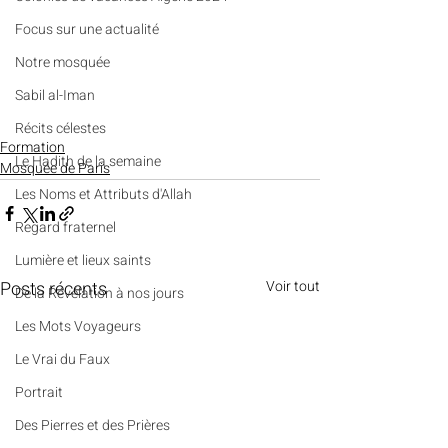
​​Focus sur une actualité
Notre mosquée
Sabil al-Iman
Récits célestes
Formation
Le Hadith de la semaine
Mosquée de Paris
Les Noms et Attributs d'Allah
Regard fraternel
Lumière et lieux saints
Posts récents
Voir tout
De la Révélation à nos jours
Les Mots Voyageurs
Le Vrai du Faux
Portrait
Des Pierres et des Prières