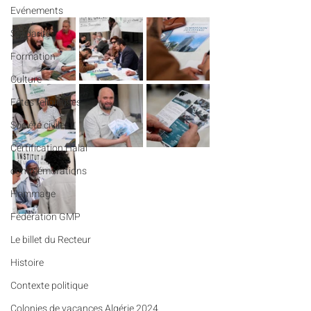
Evénements
Solidarité
Formation
Culture
Fêtes religieuses
Société civile
Certification Halal
commémorations
Hommage
Fédération GMP
Le billet du Recteur
Histoire
Contexte politique
Colonies de vacances Algérie 2024