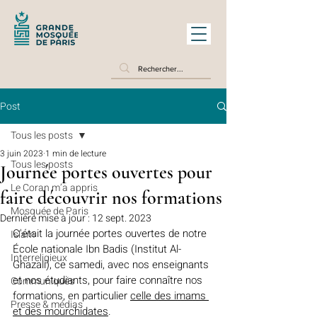
Post
Tous les posts
3 juin 2023
1 min de lecture
Tous les posts
Journée portes ouvertes pour
Le Coran m’a appris
faire découvrir nos formations
Mosquée de Paris
Dernière mise à jour :
12 sept. 2023
C'était la journée portes ouvertes de notre 
Islam
École nationale Ibn Badis (Institut Al-
Interreligieux
Ghazali), ce samedi, avec nos enseignants 
et nos étudiants, pour faire connaître nos 
Communiqués
formations, en particulier 
celle des imams 
Presse & médias
et des mourchidates
.