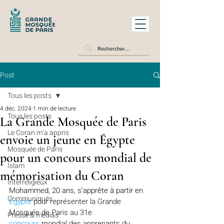
Post
Tous les posts
4 déc. 2024
1 min de lecture
Tous les posts
La Grande Mosquée de Paris
Le Coran m’a appris
envoie un jeune en Égypte
Mosquée de Paris
pour un concours mondial de
Islam
mémorisation du Coran
Interreligieux
Mohammed, 20 ans, s’apprête à partir en 
Communiqués
Égypte
 pour représenter la Grande 
Mosquée de Paris au 31e 
Presse & médias
concours
 mondial des apprenants du 