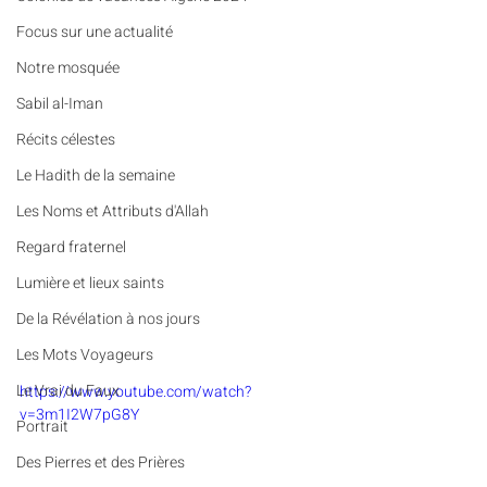
​​Focus sur une actualité
Notre mosquée
Sabil al-Iman
Récits célestes
Le Hadith de la semaine
Les Noms et Attributs d'Allah
Regard fraternel
Lumière et lieux saints
De la Révélation à nos jours
Les Mots Voyageurs
Le Vrai du Faux
https://www.youtube.com/watch?
v=3m1I2W7pG8Y
Portrait
Des Pierres et des Prières