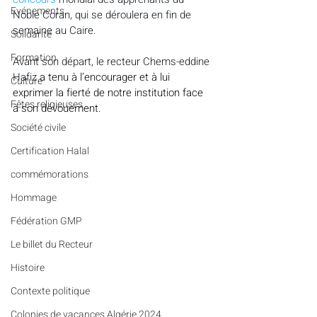
Evénements
Noble Coran, qui se déroulera en fin de 
semaine au Caire. 
Solidarité
Formation
Avant son départ, le recteur Chems-eddine 
Hafiz
 a tenu à l’encourager et à lui 
Culture
exprimer la fierté de notre institution face 
Fêtes religieuses
à son dévouement.
Société civile
Certification Halal
commémorations
Hommage
Fédération GMP
Le billet du Recteur
Histoire
Contexte politique
Colonies de vacances Algérie 2024