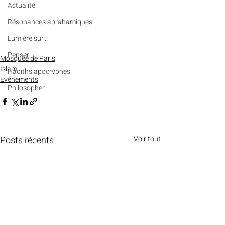
Actualité
Résonances abrahamiques
Lumière sur...
Penser
Mosquée de Paris
Islam
Hadiths apocryphes
Evénements
Philosopher
Posts récents
Voir tout