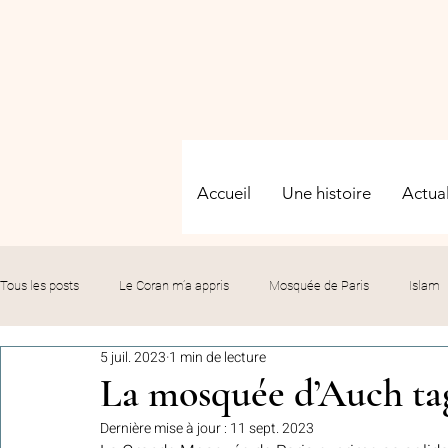
Accueil
Une histoire
Actual
Tous les posts
Le Coran m’a appris
Mosquée de Paris
Islam
5 juil. 2023
1 min de lecture
Evénements
Solidarité
Formation
Culture
Fête
La mosquée d’Auch ta
Dernière mise à jour :
11 sept. 2023
commémorations
Hommage
Fédération GMP
Le bil