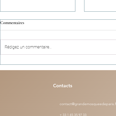
Commentaires
Rédigez un commentaire...
Hadiths apocryphes (n°4) -
Récits céleste
"Parler dans la mosquée consume
empreinte qui
les bonnes œuvres,comme le feu
d’une vie
consume le bois"
Contacts
contact@grandemosqueedeparis.f
+
33 1 45 35 97 33