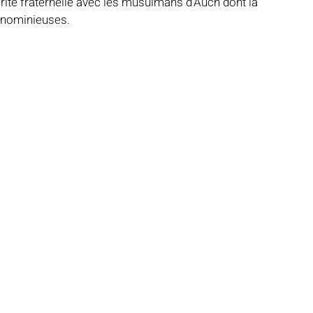
ité fraternelle avec les musulmans d'Auch dont la 
ignominieuses.
Notre mosquée
Sabil al-Iman
Récits célestes
d fraternel
Lumière et lieux saints
De la Révélation à nos jours