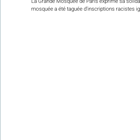
La Grande Mosquée de Paris exprime sa solidar
mosquée a été taguée d’inscriptions racistes 
Colonies de vacances Algérie 2024
​​Focus sur une actualité
Le Hadith de la semaine
Les Noms et Attributs d'Allah
Regar
Les Mots Voyageurs