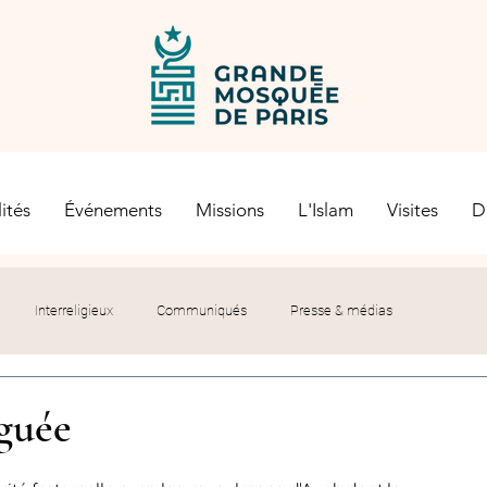
ités
Événements
Missions
L'Islam
Visites
D
Interreligieux
Communiqués
Presse & médias
s religieuses
Société civile
Certification Halal
guée
let du Recteur
Histoire
Contexte politique