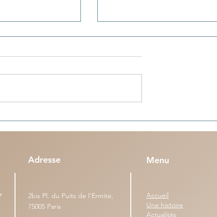
s (n°95) - Une
Colonies de vacances en Algérie
 dépasse la durée
nos enfants sont tous bien rentr
à Paris, Lyon, Marseille et Lille
Adresse
Menu
r
Accueil
2bis Pl. du Puits de l'Ermite,
Une histoire
75005 Paris
Actualités