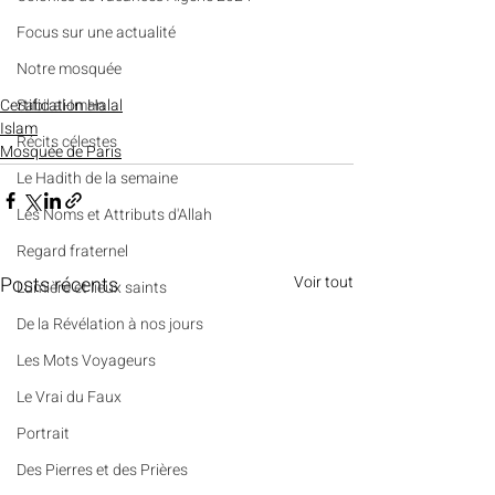
​​Focus sur une actualité
Notre mosquée
Certification Halal
Sabil al-Iman
Islam
Récits célestes
Mosquée de Paris
Le Hadith de la semaine
Les Noms et Attributs d'Allah
Regard fraternel
Posts récents
Voir tout
Lumière et lieux saints
De la Révélation à nos jours
Les Mots Voyageurs
Le Vrai du Faux
Portrait
Des Pierres et des Prières