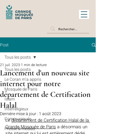
Post
Tous les posts
21 juil. 2023
1 min de lecture
Tous les posts
Lancement d'un nouveau site
Le Coran m’a appris
internet pour notre
Mosquée de Paris
département de Certification
Islam
Halal
Interreligieux
Dernière mise à jour :
1 août 2023
Communiqués
Le 
département de Certification Halal de la 
Grande Mosquée de Paris
 a désormais un 
Presse & médias
site internet qui lui est entièrement dédié.