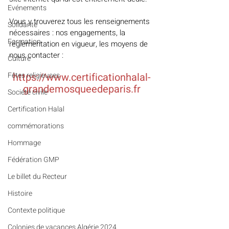
Evénements
Vous y trouverez tous les renseignements 
Solidarité
nécessaires : nos engagements, la 
Formation
réglementation en vigueur, les moyens de 
nous contacter :
Culture
Fêtes religieuses
https://www.certificationhalal-
grandemosqueedeparis.fr
Société civile
Certification Halal
commémorations
Hommage
Fédération GMP
Le billet du Recteur
Histoire
Contexte politique
Colonies de vacances Algérie 2024