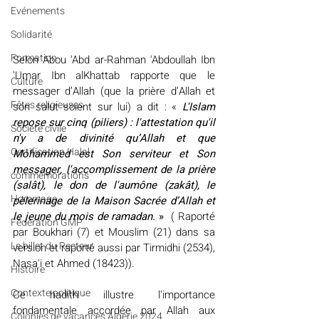
Evénements
Solidarité
Formation
Selon Abou 'Abd ar-Rahman 'Abdoullah Ibn 
'Umar Ibn alKhattab rapporte que le 
Culture
messager d’Allah (que la prière d’Allah et 
Fêtes religieuses
son salut soient sur lui) a dit : « 
L'Islam 
repose sur cinq (piliers) : l'attestation qu'il 
Société civile
n'y a de divinité qu’Allah et que 
Certification Halal
Mohammed est Son serviteur et Son 
messager, l'accomplissement de la prière 
commémorations
(salât), le don de l'aumône (zakât), le 
Hommage
pèlerinage de la Maison Sacrée d’Allah et 
le jeune du mois de ramadan. 
»
  ( Raporté 
Fédération GMP
par Boukhari (7) et Mouslim (21) dans sa 
Le billet du Recteur
version et raporté aussi par Tirmidhi (2534), 
Nasa'i et Ahmed (18423)).
Histoire
Contexte politique
Ce hadith illustre l'importance 
fondamentale accordée par Allah aux 
Colonies de vacances Algérie 2024