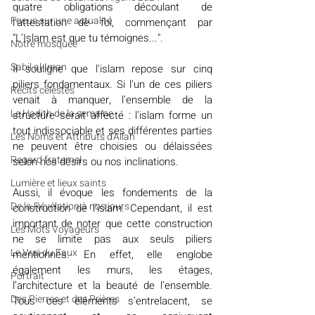
quatre obligations découlant de 
​​Focus sur une actualité
l'attestation de foi, commençant par 
"L’Islam est que tu témoignes...". 
Notre mosquée
Sabil al-Iman
Il souligne que l'islam repose sur cinq 
piliers fondamentaux. Si l'un de ces piliers 
Récits célestes
venait à manquer, l'ensemble de la 
Le Hadith de la semaine
structure serait affecté : l'islam forme un 
tout indissociable et ses différentes parties 
Les Noms et Attributs d'Allah
ne peuvent être choisies ou délaissées 
Regard fraternel
selon nos désirs ou nos inclinations. 
Lumière et lieux saints
Aussi, il évoque les fondements de la 
De la Révélation à nos jours
construction de l’islam. Cependant, il est 
important de noter que cette construction 
Les Mots Voyageurs
ne se limite pas aux seuls piliers 
Le Vrai du Faux
mentionnés. En effet, elle englobe 
également les murs, les étages, 
Portrait
l’architecture et la beauté de l’ensemble. 
Des Pierres et des Prières
Tous ces éléments s’entrelacent, se 