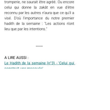
tromperie, ne saurait être agréé. Ou encore 
celui qui donne la zakât en vue d'être 
reconnu par les autres n'aura que ce qu'il a 
visé. D'où l'importance du notre premier 
hadith de la semaine : "Les actions n'ont 
lieu que par les intentions."
A LIRE AUSSI :
Le Hadith de la semaine (n°3) - 'Celui qui 
construit une mosquée
'
Le Hadith de la semaine (n°2) - Hadith de 
Jibril : "les trois niveaux de la religion"
Le Hadith de la semaine (n°1) - "Les 
actions ne valent que par leur intention"
Le Hadith de la semaine
Islam
Culture