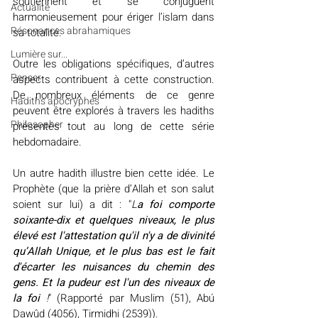
soutiennent et se conjuguent 
Actualité
harmonieusement pour ériger l’islam dans 
Résonances abrahamiques
sa totalité. 
Lumière sur...
Outre les obligations spécifiques, d’autres 
Penser
aspects contribuent à cette construction. 
De nombreux éléments de ce genre 
Hadiths apocryphes
peuvent être explorés à travers les hadiths 
Philosopher
présentés tout au long de cette série 
hebdomadaire. 
Un autre hadith illustre bien cette idée. Le 
Prophète (que la prière d’Allah et son salut 
soient sur lui) a dit : "
L
a foi comporte 
soixante-dix et quelques niveaux, le plus 
élevé est l'attestation qu'il n'y a de divinité 
qu’Allah Unique, et le plus bas est le fait 
d'écarter les nuisances du chemin des 
gens. Et la pudeur est l'un des niveaux de 
la foi 
!
" (Rapporté par Muslim (51), Abú 
Dawûd (4056), Tirmidhi (2539)).