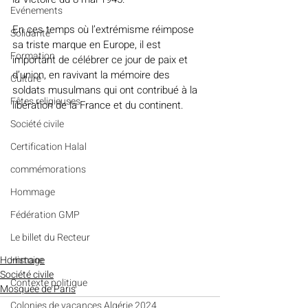
Evénements
En ces temps où l’extrémisme réimpose 
Solidarité
sa triste marque en Europe, il est 
Formation
important de célébrer ce jour de paix et 
d’union, en ravivant la mémoire des 
Culture
soldats musulmans qui ont contribué à la 
Fêtes religieuses
libération de la France et du continent.
Société civile
Certification Halal
commémorations
Hommage
Fédération GMP
Le billet du Recteur
Histoire
Hommage
Société civile
Contexte politique
Mosquée de Paris
Colonies de vacances Algérie 2024