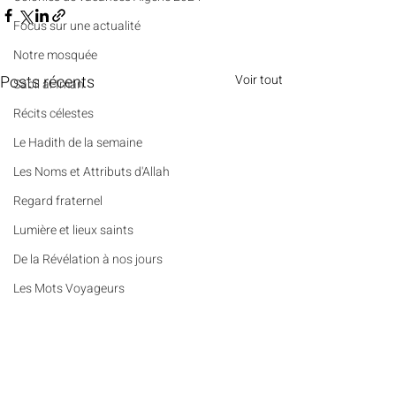
​​Focus sur une actualité
Notre mosquée
Posts récents
Voir tout
Sabil al-Iman
Récits célestes
Le Hadith de la semaine
Les Noms et Attributs d'Allah
Regard fraternel
Lumière et lieux saints
De la Révélation à nos jours
Les Mots Voyageurs
Le Vrai du Faux
Portrait
Des Pierres et des Prières