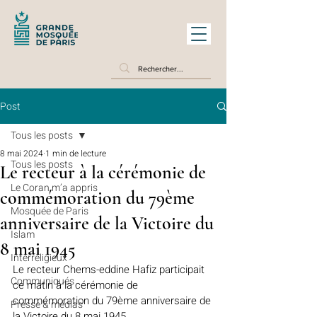
Post
Tous les posts
8 mai 2024
1 min de lecture
Tous les posts
Le recteur à la cérémonie de
Le Coran m’a appris
commémoration du 79ème
Mosquée de Paris
anniversaire de la Victoire du
Islam
8 mai 1945
Interreligieux
Le recteur Chems-eddine Hafiz participait 
Communiqués
ce matin à la cérémonie de 
commémoration du 79ème anniversaire de 
Presse & médias
la Victoire du 8 mai 1945. 