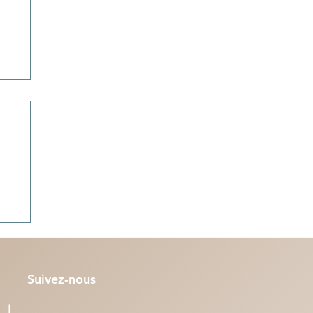
 la
lle
Suivez-nous