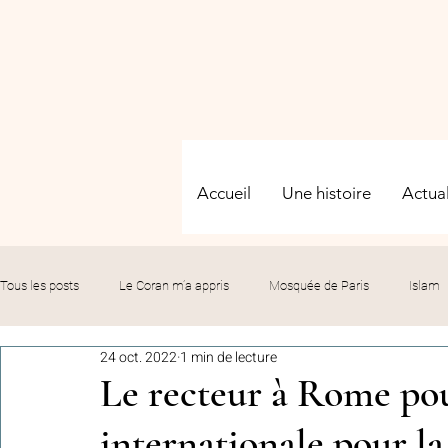
Accueil
Une histoire
Actual
Tous les posts
Le Coran m’a appris
Mosquée de Paris
Islam
24 oct. 2022
1 min de lecture
Evénements
Solidarité
Formation
Culture
Fête
Le recteur à Rome po
internationale pour la
commémorations
Hommage
Fédération GMP
Le bil