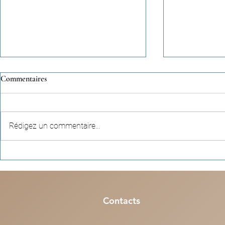
Commentaires
Rédigez un commentaire...
Récits célestes (n°95) - Une
Colonies de v
empreinte qui dépasse la durée
nos enfants so
d’une vie
à Paris, Lyon,
Contacts