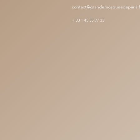
contact@grandemosqueedeparis.f
+
33 1 45 35 97 33