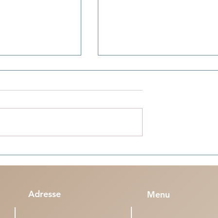
acances en Algérie :
Penser (n°3) - Le football : entre
nt tous bien rentrés
pratique et la pulsion existentie
 Marseille et Lille
Adresse
Menu