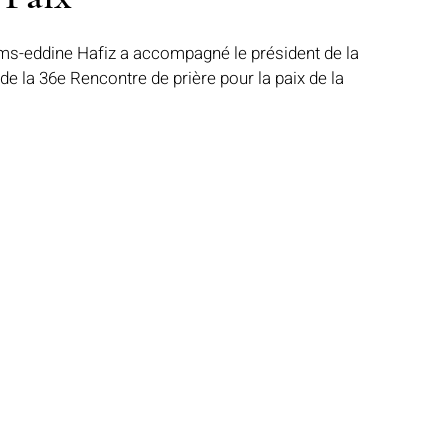
s-eddine Hafiz
 a accompagné le président de la 
 de la 36e Rencontre de prière pour la paix de la 
Notre mosquée
Sabil al-Iman
Récits célestes
d fraternel
Lumière et lieux saints
De la Révélation à nos jours