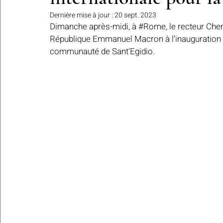
Dernière mise à jour :
20 sept. 2023
Dimanche après-midi, à 
#Rome
, le recteur 
Chem
République 
Emmanuel Macron
 à l’inauguration
Colonies de vacances Algérie 2024
​​Focus sur une actualité
communauté de 
Sant'Egidio
.
Le Hadith de la semaine
Les Noms et Attributs d'Allah
Regar
Les Mots Voyageurs