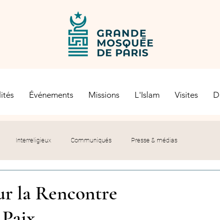
ités
Événements
Missions
L'Islam
Visites
D
Interreligieux
Communiqués
Presse & médias
s religieuses
Société civile
Certification Halal
ur la Rencontre
 Paix
let du Recteur
Histoire
Contexte politique