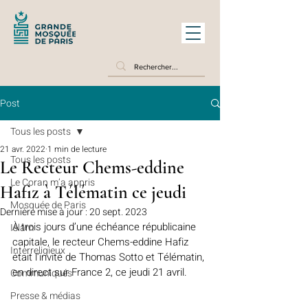
Post
Tous les posts
21 avr. 2022
1 min de lecture
Tous les posts
Le Recteur Chems-eddine
Le Coran m’a appris
Hafiz à Télématin ce jeudi
Mosquée de Paris
Dernière mise à jour :
20 sept. 2023
À trois jours d’une échéance républicaine 
Islam
capitale, le recteur 
Chems-eddine Hafiz
Interreligieux
était l’invité de 
Thomas Sotto
 et Té
lématin
, 
en direct sur 
France
 2, ce jeudi 21 avril.
Communiqués
Presse & médias