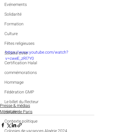
Evénements
Solidarité
Formation
Culture
Fêtes religieuses
https://www.youtube.com/watch?
Société civile
v=cweE_zRl7Y0
Certification Halal
commémorations
Hommage
Fédération GMP
Le billet du Recteur
Presse & médias
Histoire
Mosquée de Paris
Contexte politique
Colonies de vacances Algérie 2024