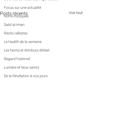
​​Focus sur une actualité
Posts récents
Voir tout
Notre mosquée
Sabil al-Iman
Récits célestes
Le Hadith de la semaine
Les Noms et Attributs d'Allah
Regard fraternel
Lumière et lieux saints
De la Révélation à nos jours
Les Mots Voyageurs
Le Vrai du Faux
Portrait
Commentaires
Des Pierres et des Prières