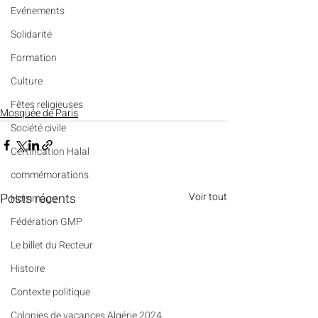
Evénements
Solidarité
Formation
Culture
Fêtes religieuses
Mosquée de Paris
Société civile
Certification Halal
commémorations
Posts récents
Voir tout
Hommage
Fédération GMP
Le billet du Recteur
Histoire
Contexte politique
Colonies de vacances Algérie 2024