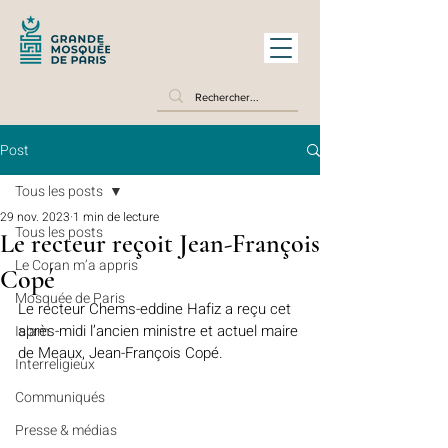
Post
Tous les posts
29 nov. 2023
1 min de lecture
Tous les posts
Le recteur reçoit Jean-François
Le Coran m’a appris
Copé
Mosquée de Paris
Le recteur Chems-eddine Hafiz a reçu cet 
après-midi l’ancien ministre et actuel maire 
Islam
de Meaux, Jean-François Copé.
Interreligieux
Communiqués
Presse & médias