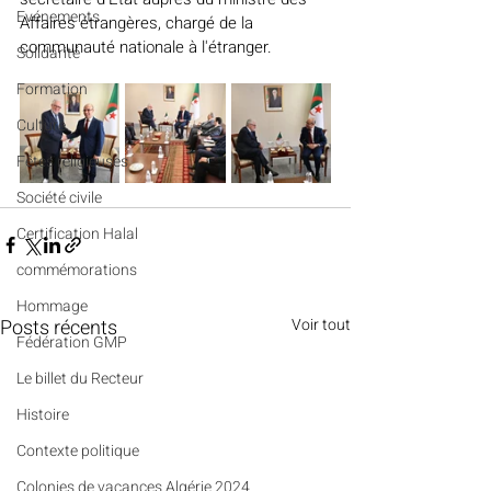
Evénements
Affaires étrangères, chargé de la 
communauté nationale à l'étranger.
Solidarité
Formation
Culture
Fêtes religieuses
Société civile
Certification Halal
commémorations
Hommage
Posts récents
Voir tout
Fédération GMP
Le billet du Recteur
Histoire
Contexte politique
Colonies de vacances Algérie 2024