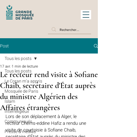
Post
Tous les posts
17 avr.
1 min de lecture
Tous les posts
Le recteur rend visite à Sofiane
Le Coran m’a appris
Chaib, secrétaire d'État auprès
Mosquée de Paris
du ministre Algérien des
Islam
Affaires étrangères
Interreligieux
Lors de son déplacement à Alger, le 
Communiqués
recteur Chems-eddine Hafiz a rendu une 
visite de courtoisie à Sofiane Chaib, 
Presse & médias
secrétaire d'État auprès du ministre des 