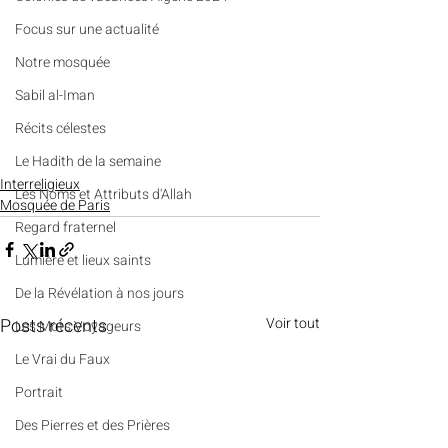
​​Focus sur une actualité
Notre mosquée
Sabil al-Iman
Récits célestes
Le Hadith de la semaine
Interreligieux
Les Noms et Attributs d'Allah
Mosquée de Paris
Regard fraternel
Lumière et lieux saints
De la Révélation à nos jours
Posts récents
Voir tout
Les Mots Voyageurs
Le Vrai du Faux
Portrait
Des Pierres et des Prières