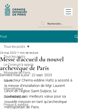
Post
Tous les posts
24 mai 2022
1 min de lecture
Tous les posts
Messe d'accueil du nouvel
Le Coran m’a appris
archevêque de Paris
Mosquée de Paris
Dernière mise à jour :
22 sept. 2023
Le recteur Chems-eddine Hafiz a assisté à 
Islam
la messe d’installation de Mgr Laurent 
Interreligieux
Ulrich en l’église Saint-Sulpice, lui 
souhaitant ses meilleurs vœux pour sa 
Communiqués
nouvelle mission en tant qu’archevêque 
Presse & médias
métropolitain de Paris.