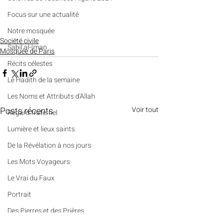
​​Focus sur une actualité
Notre mosquée
Société civile
Sabil al-Iman
Mosquée de Paris
Récits célestes
Le Hadith de la semaine
Les Noms et Attributs d'Allah
Posts récents
Voir tout
Regard fraternel
Lumière et lieux saints
De la Révélation à nos jours
Les Mots Voyageurs
Le Vrai du Faux
Portrait
Des Pierres et des Prières