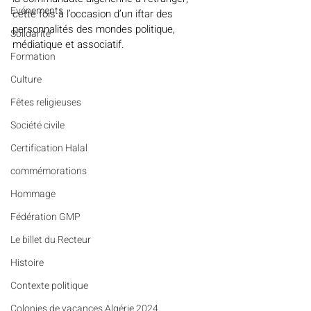
Evénements
cette fois à l’occasion d’un iftar des 
personnalités des mondes politique, 
Solidarité
médiatique et associatif.
Formation
Culture
Fêtes religieuses
Société civile
Certification Halal
commémorations
Hommage
Fédération GMP
Le billet du Recteur
Histoire
Contexte politique
Colonies de vacances Algérie 2024