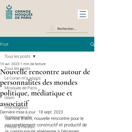
Post
Tous les posts
10 avr. 2023
1 min de lecture
Tous les posts
Nouvelle rencontre autour de
Le Coran m’a appris
personnalités des mondes
Mosquée de Paris
politique, médiatique et
Islam
associatif
Interreligieux
Dernière mise à jour :
18 sept. 2023
Communiqués
Samedi 8 avril, nouvelle rencontre pour le 
rassemblement constructif et productif de 
Presse & médias
la communauté algérienne à l’étranger, 