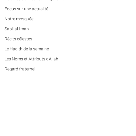
​​Focus sur une actualité
Notre mosquée
Sabil al-Iman
Récits célestes
Le Hadith de la semaine
Les Noms et Attributs d'Allah
Regard fraternel
Lumière et lieux saints
De la Révélation à nos jours
Les Mots Voyageurs
Commentaires
Le Vrai du Faux
Portrait
Récits célestes (n°95) - Une
Colonies de vacanc
Rédigez un commentaire...
Des Pierres et des Prières
empreinte qui dépasse la
Algérie : nos enfan