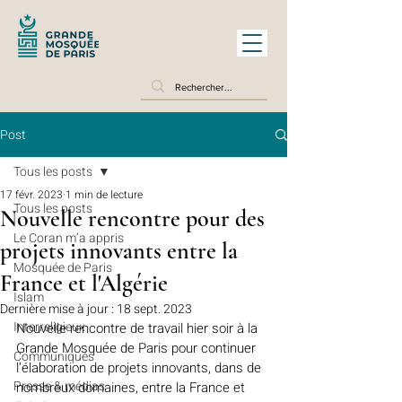
Post
Tous les posts
17 févr. 2023
1 min de lecture
Tous les posts
Nouvelle rencontre pour des
Le Coran m’a appris
projets innovants entre la
Mosquée de Paris
France et l'Algérie
Islam
Dernière mise à jour :
18 sept. 2023
Interreligieux
Nouvelle rencontre de travail hier soir à la 
Grande Mosquée de Paris pour continuer 
Communiqués
l’élaboration de projets innovants, dans de 
Presse & médias
nombreux domaines, entre la France et 