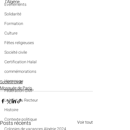
l’Algérie.
Evénements
Solidarité
Formation
Culture
Fêtes religieuses
Société civile
Certification Halal
commémorations
Hommage
Société civile
Mosquée de Paris
Fédération GMP
Le billet du Recteur
Histoire
Contexte politique
Posts récents
Voir tout
Colonies de vacances Algérie 2024