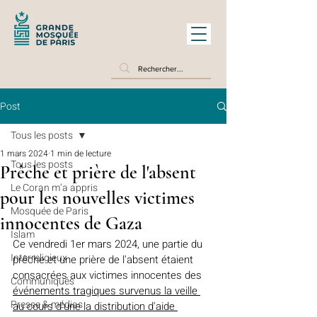
Post
Tous les posts
1 mars 2024
1 min de lecture
Tous les posts
Prêche et prière de l'absent
Le Coran m’a appris
pour les nouvelles victimes
Mosquée de Paris
innocentes de Gaza
Islam
Ce vendredi 1er mars 2024, une partie du 
Interreligieux
prêche et une prière de l'absent étaient 
consacrées aux victimes innocentes des 
Communiqués
événements tragiques survenus la veille 
Presse & médias
au cours d'une la distribution d'aide 