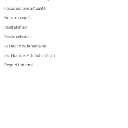
​​Focus sur une actualité
Notre mosquée
Sabil al-Iman
Récits célestes
Le Hadith de la semaine
Les Noms et Attributs d'Allah
Regard fraternel
Lumière et lieux saints
De la Révélation à nos jours
Les Mots Voyageurs
Commentaires
Le Vrai du Faux
Portrait
Colonies de vacances en
Penser (n°3) - Le fo
Rédigez un commentaire...
Des Pierres et des Prières
Algérie : nos enfants sont tous
entre la pratique et