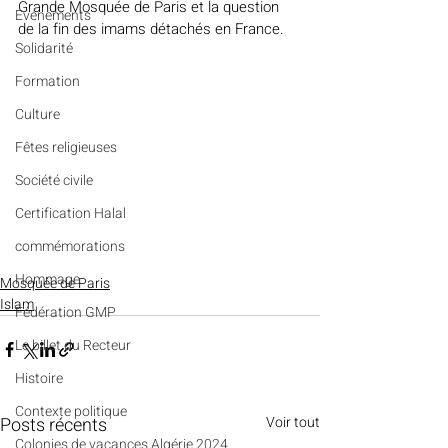
Grande Mosquée de Paris et la question 
Evénements
de la fin des imams détachés en France.
Solidarité
Formation
Culture
Fêtes religieuses
Société civile
Certification Halal
commémorations
Hommage
Mosquée de Paris
Islam
Fédération GMP
Le billet du Recteur
Histoire
Contexte politique
Posts récents
Voir tout
Colonies de vacances Algérie 2024