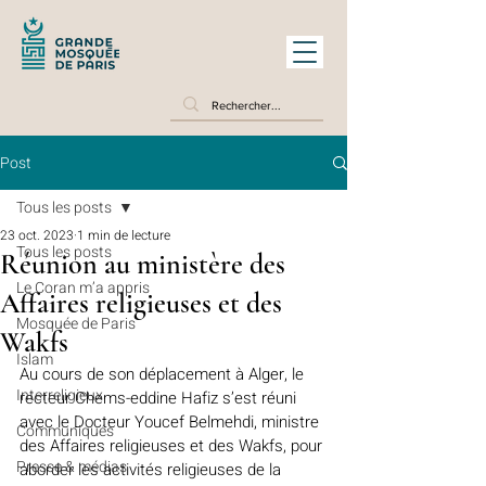
Post
Tous les posts
23 oct. 2023
1 min de lecture
Tous les posts
Réunion au ministère des
Le Coran m’a appris
Affaires religieuses et des
Mosquée de Paris
Wakfs
Islam
Au cours de son déplacement à Alger, le 
Interreligieux
recteur Chems-eddine Hafiz s’est réuni 
avec le Docteur Youcef Belmehdi, ministre 
Communiqués
des Affaires religieuses et des Wakfs, pour 
Presse & médias
aborder les activités religieuses de la 