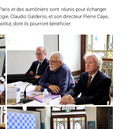
Paris et des aumôniers sont  réunis pour échanger 
ogie, Claudio Galderisi, et son directeur Pierre Caye, 
titut, dont ils pourront bénéficier.
Notre mosquée
Sabil al-Iman
Récits célestes
d fraternel
Lumière et lieux saints
De la Révélation à nos jours