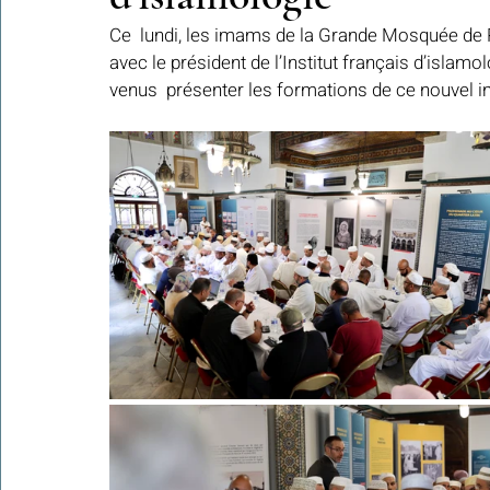
Ce  lundi, les imams de la Grande Mosquée de 
avec le président de l’Institut français d’islamol
Colonies de vacances Algérie 2024
venus  présenter les formations de ce nouvel ins
​​Focus sur une actualité
Le Hadith de la semaine
Les Noms et Attributs d'Allah
Regar
Les Mots Voyageurs