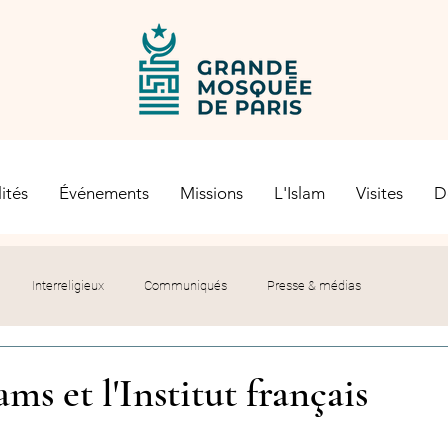
ités
Événements
Missions
L'Islam
Visites
D
Interreligieux
Communiqués
Presse & médias
s religieuses
Société civile
Certification Halal
s et l'Institut français
let du Recteur
Histoire
Contexte politique