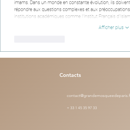
imams. Dans un monde en constante évolution, ils doivent 
répondre aux questions complexes et aux préoccupations de
institutions académiques comme l'Institut Français d'Isla
Afficher plus
J'aime
Répondre
Contacts
contact@grandemosqueedeparis.f
+
33 1 45 35 97 33