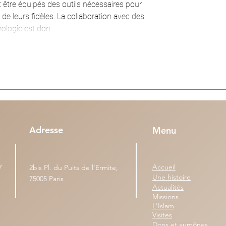
être équipés des outils nécessaires pour 
 leurs fidèles. La collaboration avec des 
mologie est don…
Adresse
Menu
r
Accueil
2bis Pl. du Puits de l'Ermite,
Une histoire
75005 Paris
Actualités
Missions
L'Islam
Visites
Dons et aumônes