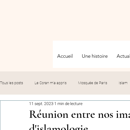
Accueil
Une histoire
Actual
Tous les posts
Le Coran m’a appris
Mosquée de Paris
Islam
11 sept. 2023
1 min de lecture
Evénements
Solidarité
Formation
Culture
Fête
Réunion entre nos imam
d'islamologie
commémorations
Hommage
Fédération GMP
Le bil