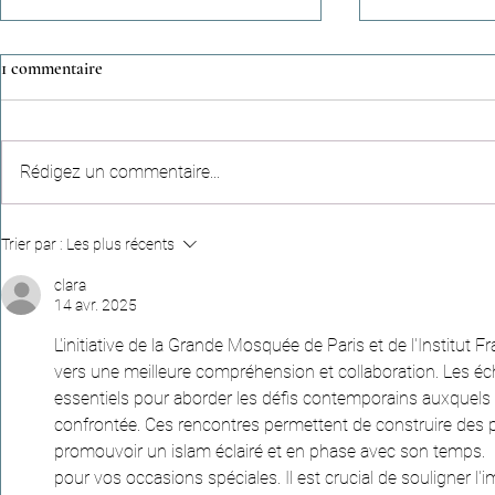
1 commentaire
Rédigez un commentaire...
Hadiths apocryphes (n°4) -
Récits céleste
Trier par :
Les plus récents
"Parler dans la mosquée consume
empreinte qui
les bonnes œuvres,comme le feu
d’une vie
clara
14 avr. 2025
consume le bois"
L'initiative de la Grande Mosquée de Paris et de l'Institut Fr
vers une meilleure compréhension et collaboration. Les é
essentiels pour aborder les défis contemporains auxque
confrontée. Ces rencontres permettent de construire des p
promouvoir un islam éclairé et en phase avec son temps.
pour vos occasions spéciales.
Il est crucial de souligner 