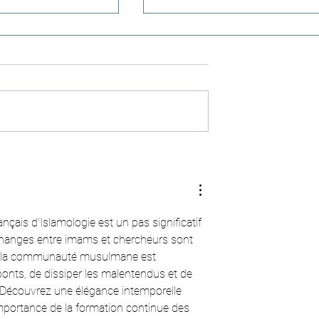
s (n°95) - Une
Colonies de vacances en Algérie
 dépasse la durée
nos enfants sont tous bien rentr
à Paris, Lyon, Marseille et Lille
ançais d'Islamologie est un pas significatif 
changes entre imams et chercheurs sont 
ls la communauté musulmane est 
onts, de dissiper les malentendus et de 
Découvrez une élégance intemporelle 
l'importance de la formation continue des 