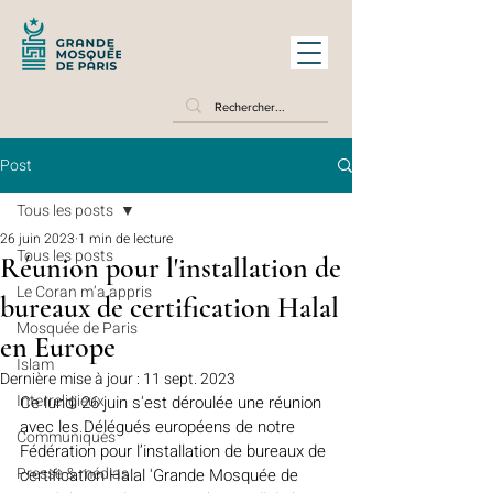
Post
Tous les posts
26 juin 2023
1 min de lecture
Tous les posts
Réunion pour l'installation de
Le Coran m’a appris
bureaux de certification Halal
Mosquée de Paris
en Europe
Islam
Dernière mise à jour :
11 sept. 2023
Interreligieux
Ce lundi 26 juin s'est déroulée une réunion 
avec les Délégués européens de notre 
Communiqués
Fédération pour l’installation de bureaux de 
Presse & médias
certification Halal 'Grande Mosquée de 