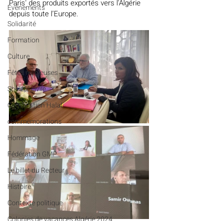
Paris' des produits exportés vers l'Algérie 
Evénements
depuis toute l’Europe.
Solidarité
Formation
Culture
Fêtes religieuses
Société civile
Certification Halal
commémorations
Hommage
Fédération GMP
Le billet du Recteur
Histoire
Contexte politique
Colonies de vacances Algérie 2024