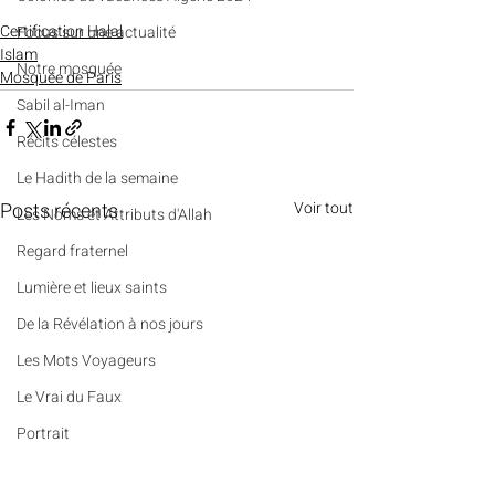
Certification Halal
​​Focus sur une actualité
Islam
Notre mosquée
Mosquée de Paris
Sabil al-Iman
Récits célestes
Le Hadith de la semaine
Posts récents
Voir tout
Les Noms et Attributs d'Allah
Regard fraternel
Lumière et lieux saints
De la Révélation à nos jours
Les Mots Voyageurs
Le Vrai du Faux
Portrait
Des Pierres et des Prières