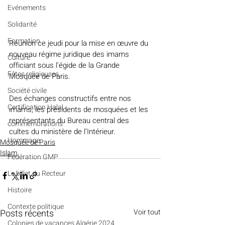
Evénements
Solidarité
Formation
Réunion ce jeudi pour la mise en œuvre du 
nouveau régime juridique des imams 
Culture
officiant sous l’égide de la Grande 
Fêtes religieuses
Mosquée de Paris. 
Société civile
Des échanges constructifs entre nos 
Certification Halal
imams, les présidents de mosquées et les 
représentants du Bureau central des 
commémorations
cultes du ministère de l’Intérieur.
Hommage
Mosquée de Paris
Islam
Fédération GMP
Le billet du Recteur
Histoire
Contexte politique
Posts récents
Voir tout
Colonies de vacances Algérie 2024