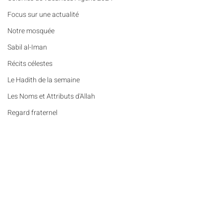
​​Focus sur une actualité
Notre mosquée
Sabil al-Iman
Récits célestes
Le Hadith de la semaine
Les Noms et Attributs d'Allah
Regard fraternel
Lumière et lieux saints
De la Révélation à nos jours
Les Mots Voyageurs
Commentaires
Le Vrai du Faux
Portrait
Récits célestes (n°95) - Une
Colonies de vacanc
Rédigez un commentaire...
Des Pierres et des Prières
empreinte qui dépasse la
Algérie : nos enfan