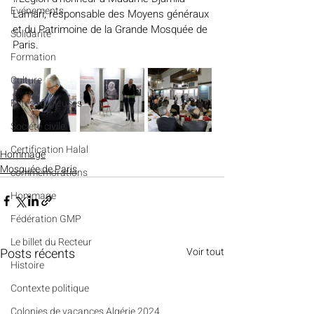
Evénements
Lamari, responsable des Moyens généraux 
et du Patrimoine de la Grande Mosquée de 
Solidarité
Paris.
Formation
Culture
Fêtes religieuses
Société civile
Certification Halal
Hommage
Mosquée de Paris
commémorations
Hommage
Fédération GMP
Le billet du Recteur
Posts récents
Voir tout
Histoire
Contexte politique
Colonies de vacances Algérie 2024