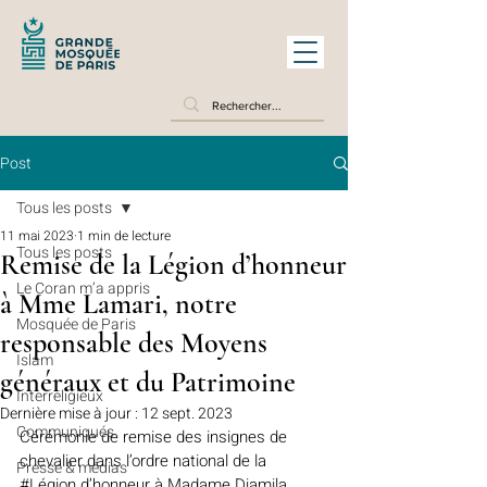
Post
Tous les posts
11 mai 2023
1 min de lecture
Tous les posts
Remise de la Légion d’honneur
Le Coran m’a appris
à Mme Lamari, notre
Mosquée de Paris
responsable des Moyens
Islam
généraux et du Patrimoine
Interreligieux
Dernière mise à jour :
12 sept. 2023
Communiqués
Cérémonie de remise des insignes de 
chevalier dans l’ordre national de la 
Presse & médias
#Légion
 d’honneur à Madame Djamila 