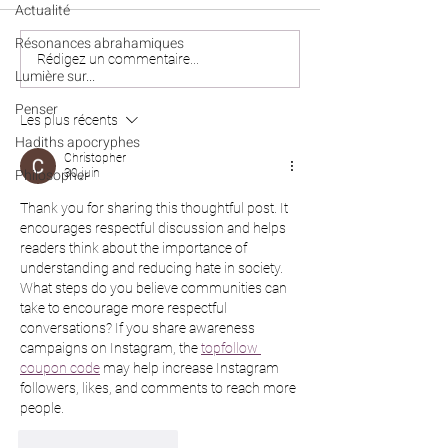
Actualité
Résonances abrahamiques
Récits célestes (n°95) - Une
Colonies de vacanc
Rédigez un commentaire...
Lumière sur...
empreinte qui dépasse la
Algérie : nos enfan
durée d’une vie
bien rentrés à Pari
Penser
Les plus récents
Marseille et Lille
Hadiths apocryphes
Christopher
Philosopher
30 juin
Thank you for sharing this thoughtful post. It 
encourages respectful discussion and helps 
readers think about the importance of 
understanding and reducing hate in society. 
What steps do you believe communities can 
take to encourage more respectful 
conversations? If you share awareness 
campaigns on Instagram, the 
topfollow 
coupon code
 may help increase Instagram 
followers, likes, and comments to reach more 
people.
J'aime
Répondre