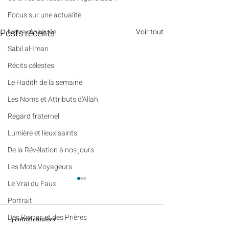
​​Focus sur une actualité
Posts récents
Notre mosquée
Voir tout
Sabil al-Iman
Récits célestes
Le Hadith de la semaine
Les Noms et Attributs d'Allah
Regard fraternel
Lumière et lieux saints
De la Révélation à nos jours
Les Mots Voyageurs
Le Vrai du Faux
Portrait
Des Pierres et des Prières
4 commentaires