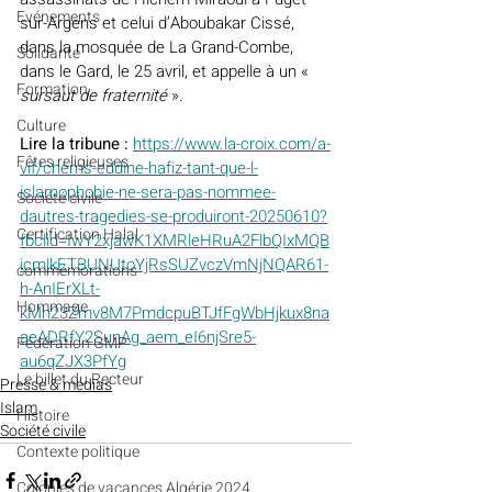
Evénements
sur-Argens et celui d’Aboubakar Cissé, 
dans la mosquée de La Grand-Combe, 
Solidarité
dans le Gard, le 25 avril, et appelle à un « 
Formation
sursaut de fraternité 
».
Culture
Lire la tribune :
https://www.la-croix.com/a-
Fêtes religieuses
vif/chems-eddine-hafiz-tant-que-l-
islamophobie-ne-sera-pas-nommee-
Société civile
dautres-tragedies-se-produiront-20250610?
Certification Halal
fbclid=IwY2xjawK1XMRleHRuA2FlbQIxMQB
icmlkETBUNUtoYjRsSUZvczVmNjNQAR61-
commémorations
h-AnIErXLt-
Hommage
kMh23Zmv8M7PmdcpuBTJfFgWbHjkux8na
aeADRfY2SunAg_aem_eI6njSre5-
Fédération GMP
au6qZJX3PfYg
Le billet du Recteur
Presse & médias
Islam
Histoire
Société civile
Contexte politique
Colonies de vacances Algérie 2024