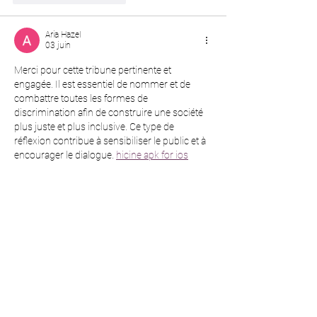
Aria Hazel
03 juin
Merci pour cette tribune pertinente et 
engagée. Il est essentiel de nommer et de 
combattre toutes les formes de 
discrimination afin de construire une société 
plus juste et plus inclusive. Ce type de 
réflexion contribue à sensibiliser le public et à 
encourager le dialogue. 
hicine apk for ios
J'aime
Répondre
hiwam47566
24 sept. 2025
Stream without ads and keep the music 
playing in the background with 
YouTube 
Music Vanced APK
. YouTube Music Vanced 
gives you premium features for a smooth and 
unlimited listening experience.