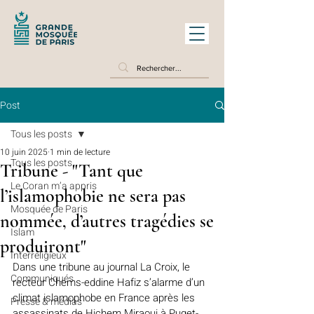
Post
Tous les posts
10 juin 2025
1 min de lecture
Tous les posts
Tribune - "Tant que
Le Coran m’a appris
l’islamophobie ne sera pas
Mosquée de Paris
nommée, d’autres tragédies se
Islam
produiront"
Interreligieux
Dans une tribune au journal La Croix, le 
Communiqués
recteur Chems-eddine Hafiz s’alarme d’un 
climat islamophobe en France après les 
Presse & médias
assassinats de Hichem Miraoui à Puget-