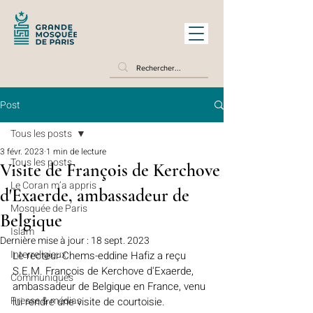
Post
Tous les posts
3 févr. 2023
1 min de lecture
Tous les posts
Visite de François de Kerchove
Le Coran m’a appris
d'Exaerde, ambassadeur de
Mosquée de Paris
Belgique
Islam
Dernière mise à jour :
18 sept. 2023
Interreligieux
Le recteur 
C
hems-eddine Hafiz a reçu 
S.E.M. François de Kerchove d'Exaerde, 
Communiqués
ambassadeur de Belgique en France, venu 
Presse & médias
lui rendre une visite de courtoisie.