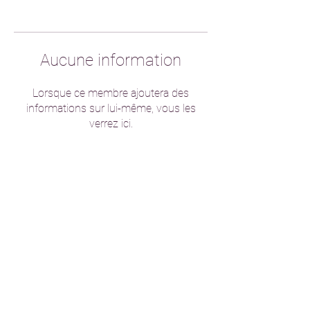
Aucune information
Lorsque ce membre ajoutera des
informations sur lui-même, vous les
verrez ici.
contact@grandemosqueedeparis.fr
+33 1 45 35 97 33
Copyright © 2026 Grande Mosquée de Paris
Tous droits réservés