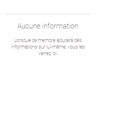
Aucune information
Lorsque ce membre ajoutera des
informations sur lui-même, vous les
verrez ici.
contact@grandemosqueedeparis.fr
+33 1 45 35 97 33
Copyright © 2026 Grande Mosquée de Paris
Tous droits réservés