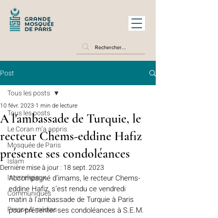
Post
Tous les posts
10 févr. 2023
1 min de lecture
Tous les posts
A l'ambassade de Turquie, le
Le Coran m’a appris
recteur Chems-eddine Hafiz
Mosquée de Paris
présente ses condoléances
Islam
Dernière mise à jour :
18 sept. 2023
Interreligieux
Accompagné d’imams, le recteur 
C
hems-
eddine Hafiz, s’est rendu ce vendredi 
Communiqués
matin à l’ambassade de Turquie à Paris 
Presse & médias
pour présenter ses condoléances à S.E.M. 