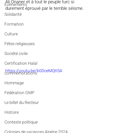
A
li Onaner et à tout le peuple turc si 
Evénements
durement éprouvé par le terrible séisme.
Solidarité
Formation
Culture
Fêtes religieuses
Société civile
Certification Halal
https://youtu.be/b0DceMQtISA
commémorations
Hommage
Fédération GMP
Le billet du Recteur
Histoire
Contexte politique
Colonies de vacances Algérie 2024