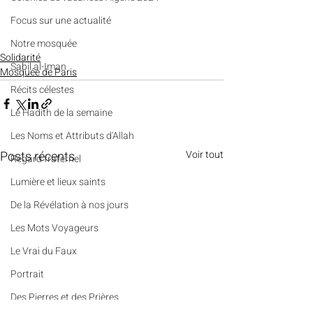
​​Focus sur une actualité
Notre mosquée
Solidarité
Sabil al-Iman
Mosquée de Paris
Récits célestes
Le Hadith de la semaine
Les Noms et Attributs d'Allah
Posts récents
Voir tout
Regard fraternel
Lumière et lieux saints
De la Révélation à nos jours
Les Mots Voyageurs
Le Vrai du Faux
Portrait
Des Pierres et des Prières