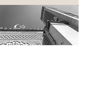
à définir
Mawlid Annabawi
Le Mawlid (المولد) an-Nabawi est
célébré en l'honneur de la naissance
du Prophète Mohammed (saws),
chaque année le 12 Rabi al-awwal.
Tous les ans, la Grande Mosquée de