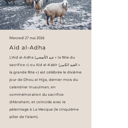
Mercredi 27 mai 2026
Aïd al-Adha
L'Aïd al-Adha (عيد الأضحى « la fête du
sacrifice ») ou Aīd al-Kabīr (العيد الكبير «
la grande fête ») est célébrée le dixième
jour de Dhou al Hijja, dernier mois du
calendrier musulman, en
commémoration du sacrifice
d'Abraham, et coïncide avec le
pèlerinage à La Mecque (le cinquième
pilier de l'islam).