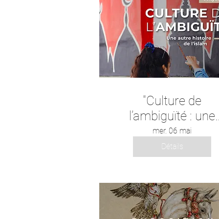
"Culture de
l’ambiguïté : une
autre histoire de
mer. 06 mai
l’islam"
Détails