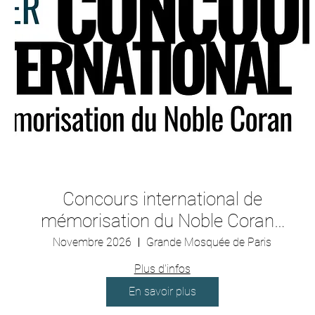
Concours international de
mémorisation du Noble Coran -
1ère édition - 2026
Novembre 2026
Grande Mosquée de Paris
Plus d'infos
En savoir plus