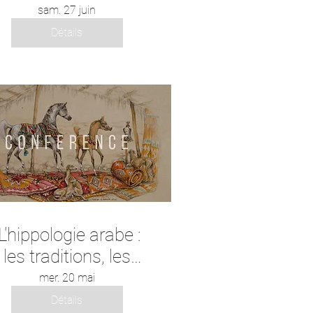
et cohérence
sam. 27 juin
intérieur" avec Éric
Détails
Geoffroy
L'hippologie arabe :
les traditions, les
savoirs et les
mer. 20 mai
ratiques équestres
Détails