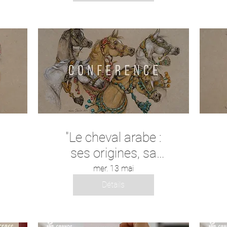
t
"Le cheval arabe :
ses origines, sa
place dans la
mer. 13 mai
tradition musulmane,
Détails
son influence
génétique, ses