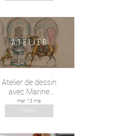
ransmises par l’Émir
Abd el-Kader"
Atelier de dessin
avec Marine
Oussedik
mer. 13 mai
Détails