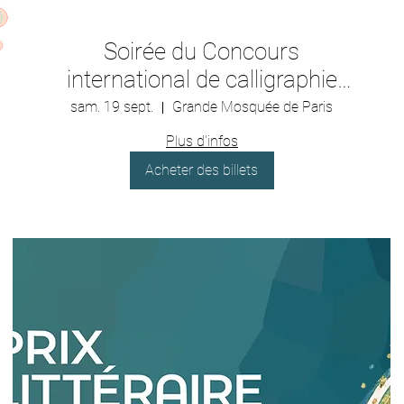
Soirée du Concours
international de calligraphie
arabe - 1ère édition - 2026
sam. 19 sept.
Grande Mosquée de Paris
Plus d'infos
Acheter des billets