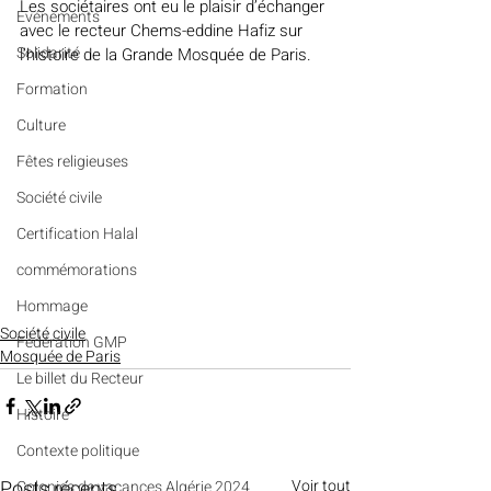
Les sociétaires ont eu le plaisir d’échanger 
Evénements
avec le recteur Chems-eddine Hafiz sur 
Solidarité
l’histoire de la Grande Mosquée de Paris.
Formation
Culture
Fêtes religieuses
Société civile
Certification Halal
commémorations
Hommage
Société civile
Fédération GMP
Mosquée de Paris
Le billet du Recteur
Histoire
Contexte politique
Posts récents
Voir tout
Colonies de vacances Algérie 2024