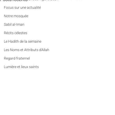
​​Focus sur une actualité
Notre mosquée
Sabil al-Iman
Récits célestes
Le Hadith de la semaine
Les Noms et Attributs d'Allah
Regard fraternel
Lumière et lieux saints
De la Révélation à nos jours
Les Mots Voyageurs
Le Vrai du Faux
Commentaires
Portrait
Des Pierres et des Prières
Penser (n°3) - Le football :
Les mots voyageurs 
Rédigez un commentaire...