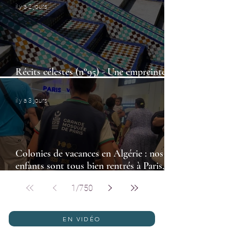
il y a 2 jours
Récits célestes (n°95) - Une empreinte
qui dépasse la durée d’une vie
il y a 3 jours
Colonies de vacances en Algérie : nos
enfants sont tous bien rentrés à Paris,
Lyon, Marseille et Lille
1
/
750
EN VIDÉO