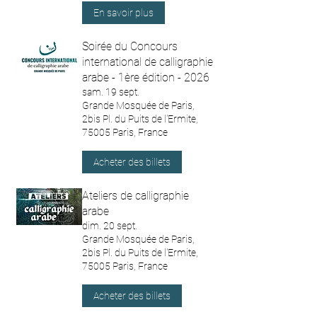
En savoir plus
Soirée du Concours
international de calligraphie
arabe - 1ère édition - 2026
sam. 19 sept.
Grande Mosquée de Paris,
2bis Pl. du Puits de l'Ermite,
75005 Paris, France
Acheter des billets
Ateliers de calligraphie
arabe
dim. 20 sept.
Grande Mosquée de Paris,
2bis Pl. du Puits de l'Ermite,
75005 Paris, France
Acheter des billets