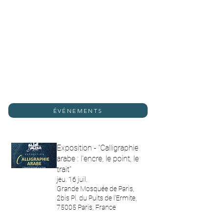
ÉVÉNEMENTS
Exposition - "Calligraphie
arabe : l'encre, le point, le
trait"
jeu. 16 juil.
Grande Mosquée de Paris,
2bis Pl. du Puits de l'Ermite,
75005 Paris, France