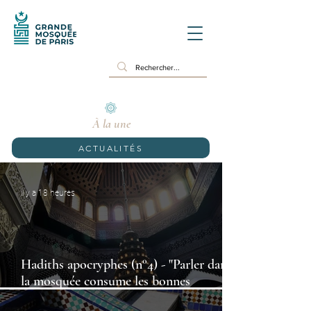
À la une
ACTUALITÉS
il y a 18 heures
Hadiths apocryphes (n°4) - "Parler dans
la mosquée consume les bonnes
œuvres,comme le feu consume le bois"