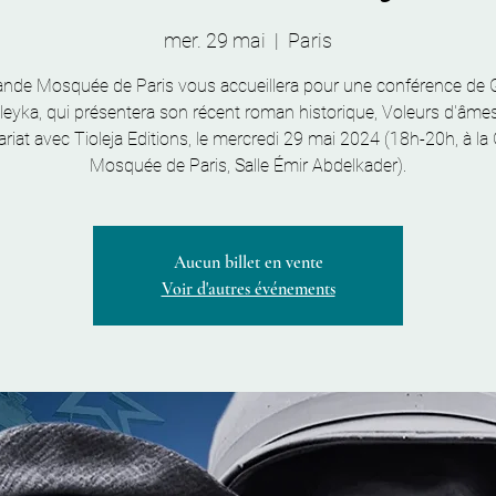
mer. 29 mai
  |  
Paris
ande Mosquée de Paris vous accueillera pour une conférence de G
leyka, qui présentera son récent roman historique, Voleurs d'âmes
ariat avec Tioleja Editions, le mercredi 29 mai 2024 (18h-20h, à la
Mosquée de Paris, Salle Émir Abdelkader).
Aucun billet en vente
Voir d'autres événements