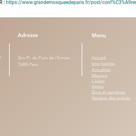
 : 
https://www.grandemosqueedeparis.fr/post/conf%C3%A9re
Adresse
Menu
r
Accueil
2bis Pl. du Puits de l'Ermite,
Une histoire
75005 Paris
Actualités
Missions
L'Islam
Visites
Dons et aumônes
Horaires des prières