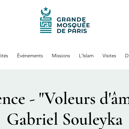
ités
Événements
Missions
L'Islam
Visites
D
nce - "Voleurs d'âm
Gabriel Souleyka