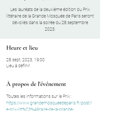
Les lauréats de la deuxième édition du Prix
littéraire de la Grande Mosquée de Paris seront
dévoilés dans la soirée du 28 septembre
2023.
Heure et lieu
28 sept. 2023, 19:00
Lieu à définir
À propos de l'événement
Toutes les informations sur le Prix : 
https://www.grandemosqueedeparis.fr/post/l
e-prix-litt%C3%A9raire-de-la-grande-
mosqu%C3%A9e-de-paris-bient%C3%B4t-de-
retour