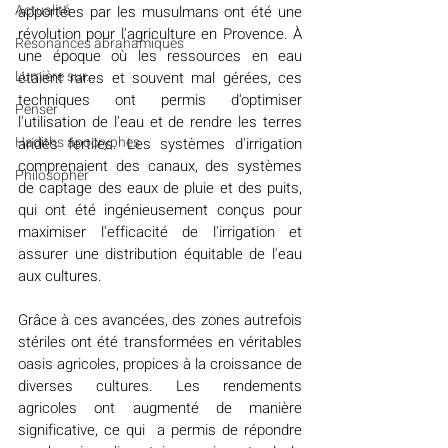
Actualité
apportées par les musulmans ont été une 
révolution pour l'agriculture en Provence. À 
Résonances abrahamiques
une époque où les ressources en eau 
Lumière sur...
étaient rares et souvent mal gérées, ces 
techniques ont permis d'optimiser 
Penser
l'utilisation de l'eau et de rendre les terres 
Hadiths apocryphes
arides fertiles. Les systèmes d'irrigation 
comprenaient des canaux, des systèmes 
Philosopher
de captage des eaux de pluie et des puits, 
qui ont été ingénieusement conçus pour 
maximiser l'efficacité de l'irrigation et 
assurer une distribution équitable de l'eau 
aux cultures.
Grâce à ces avancées, des zones autrefois 
stériles ont été transformées en véritables 
oasis agricoles, propices à la croissance de 
diverses cultures. Les rendements 
agricoles ont augmenté de manière 
significative, ce qui  a 
permis de répondre 