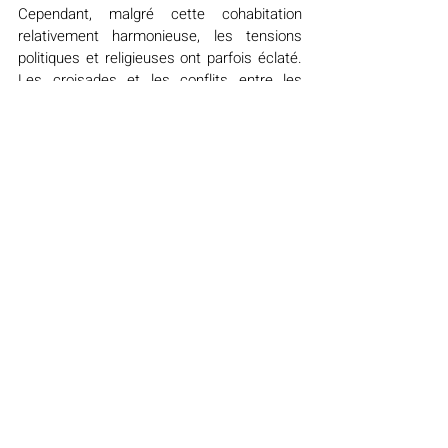
Cependant, malgré cette cohabitation 
relativement harmonieuse, les tensions 
politiques et religieuses ont parfois éclaté. 
Les croisades et les conflits entre les 
royaumes chrétiens et musulmans ont 
laissé des cicatrices profondes dans 
l'histoire de la région. À mesure que les 
royaumes chrétiens reprenaient le contrôle 
de la péninsule ibérique et de la Provence, 
de nombreux musulmans ont été 
contraints de se convertir, de partir ou de 
vivre dans des conditions de discrimination 
et de marginalisation.
Ainsi, la présence musulmane en Provence 
au Moyen-Âge représente un chapitre 
complexe et souvent négligé de l'histoire de 
la région. Alors que les récits traditionnels 
se concentrent souvent sur les interactions 
entre l'Europe chrétienne et le monde 