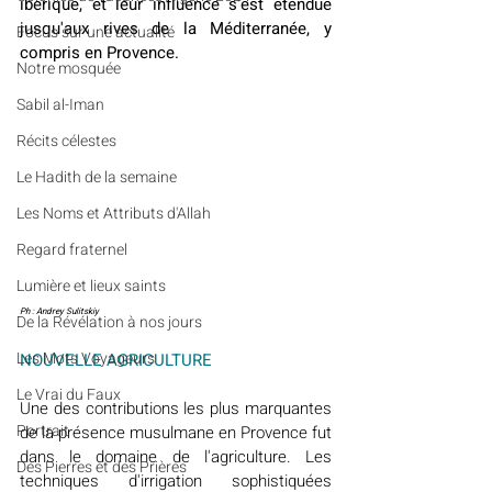
ibérique, et leur influence s'est étendue 
jusqu'aux rives de la Méditerranée, y 
​​Focus sur une actualité
compris en Provence.
Notre mosquée
Sabil al-Iman
Récits célestes
Le Hadith de la semaine
Les Noms et Attributs d'Allah
Regard fraternel
Lumière et lieux saints
Ph : Andrey Sulitskiy
De la Révélation à nos jours
Les Mots Voyageurs
NOUVELLE AGRICULTURE
Le Vrai du Faux
Une des contributions les plus marquantes 
Portrait
de la présence musulmane en Provence fut 
dans le domaine de l'agriculture. Les 
Des Pierres et des Prières
techniques d'irrigation sophistiquées 