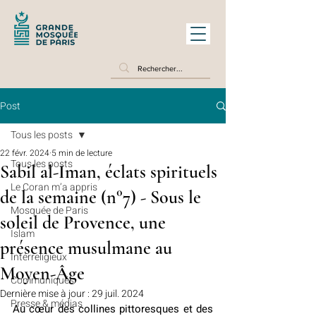
Post
Tous les posts
22 févr. 2024
5 min de lecture
Tous les posts
Sabil al-Iman, éclats spirituels
Le Coran m’a appris
de la semaine (n°7) - Sous le
Mosquée de Paris
soleil de Provence, une
Islam
présence musulmane au
Interreligieux
Moyen-Âge
Communiqués
Dernière mise à jour :
29 juil. 2024
Presse & médias
Au cœur des collines pittoresques et des 