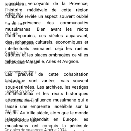
vignobles verdoyants de la Provence, 
Evénements
l'histoire médiévale de cette région 
Solidarité
française révèle un aspect souvent oublié 
: la présence des communautés 
Formation
musulmanes. Bien avant les récits 
Culture
contemporains, des siècles auparavant, 
des échanges culturels, économiques et 
Fêtes religieuses
intellectuels animaient déjà les ruelles 
Société civile
étroites et les places ombragées de villes 
telles que Marseille, Arles et Avignon.
Certification Halal
commémorations
Les preuves de cette cohabitation 
historique sont variées mais souvent 
Hommage
sous-estimées. Les archives, les vestiges 
Fédération GMP
architecturaux et les récits historiques 
attestent de l'influence musulmane qui a 
Le billet du Recteur
laissé une empreinte indélébile sur la 
Histoire
région. Au VIIIe siècle, alors que le monde 
islamique s'étendait en Europe, les 
Contexte politique
musulmans ont conquis la péninsule 
Colonies de vacances Algérie 2024