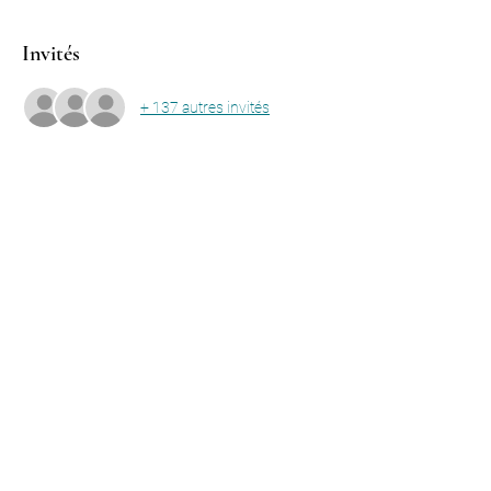
Invités
+ 137 autres invités
À propos de l'événement
PLUS D'INFORMATIONS : 
https://www.grandemosqueedeparis.fr/post
/rencontre-dedicace-cheminer-vers-soi-avec-
dieu-avec-boumediene-benyahia-et-kahina-
bahloul
contact@grandemosqueedeparis.fr