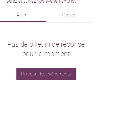
Gérez et suivez vos événements ici.
À venir
Passés
Pas de billet ni de réponse
pour le moment
Parcourir les événements
contact@grandemosqueedeparis.fr
+33 1 45 35 97 33