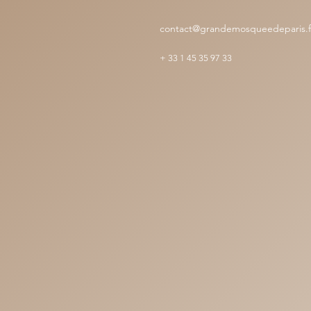
contact@grandemosqueedeparis.f
+
33 1 45 35 97 33