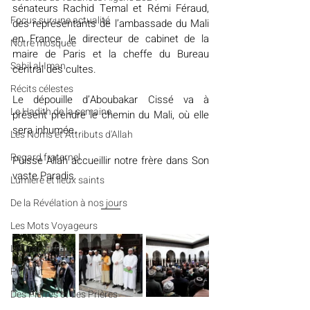
sénateurs Rachid Temal et Rémi Féraud, 
​​Focus sur une actualité
des représentants de l’ambassade du Mali 
en France, le directeur de cabinet de la 
Notre mosquée
maire de Paris et la cheffe du Bureau 
Sabil al-Iman
central des cultes.
Récits célestes
Le dépouille d’Aboubakar Cissé va à 
Le Hadith de la semaine
présent prendre le chemin du Mali, où elle 
sera inhumée.
Les Noms et Attributs d'Allah
Regard fraternel
Puisse Allah accueillir notre frère dans Son 
vaste Paradis.
Lumière et lieux saints
De la Révélation à nos jours
Les Mots Voyageurs
Le Vrai du Faux
Portrait
Des Pierres et des Prières