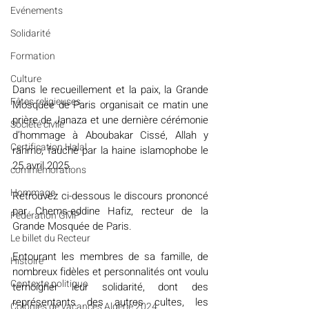
Evénements
Solidarité
Formation
Culture
Dans le recueillement et la paix, la Grande 
Fêtes religieuses
Mosquée de Paris organisait ce matin une 
prière de Janaza et une dernière cérémonie 
Société civile
d’hommage à Aboubakar Cissé, Allah y 
Certification Halal
rahmo, fauché par la haine islamophobe le 
25 avril 2025.
commémorations
Hommage
Retrouvez ci-dessous le discours prononcé 
par Chems-eddine Hafiz, recteur de la 
Fédération GMP
Grande Mosquée de Paris.
Le billet du Recteur
Entourant les membres de sa famille, de 
Histoire
nombreux fidèles et personnalités ont voulu 
Contexte politique
témoigner leur solidarité, dont des 
représentants des autres cultes, les 
Colonies de vacances Algérie 2024