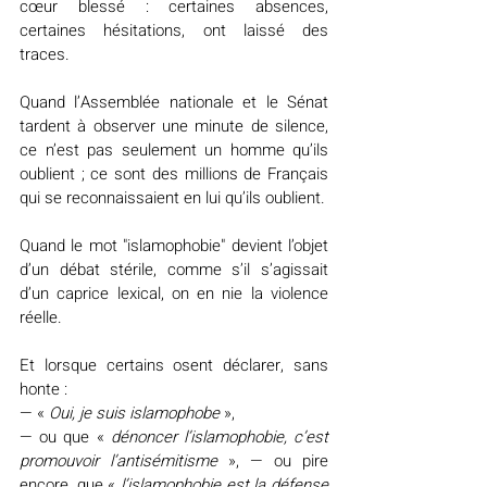
cœur blessé : certaines absences, 
certaines hésitations, ont laissé des 
traces.
Quand l’Assemblée nationale et le Sénat 
tardent à observer une minute de silence, 
ce n’est pas seulement un homme qu’ils 
oublient ; ce sont des millions de Français 
qui se reconnaissaient en lui qu’ils oublient.
Quand le mot "islamophobie" devient l’objet 
d’un débat stérile, comme s’il s’agissait 
d’un caprice lexical, on en nie la violence 
réelle.
Et lorsque certains osent déclarer, sans 
honte :
— « 
Oui, je suis islamophobe
 »,
— ou que « 
dénoncer l’islamophobie, c’est 
promouvoir l’antisémitisme
 », — ou pire 
encore, que « 
l’islamophobie est la défense 