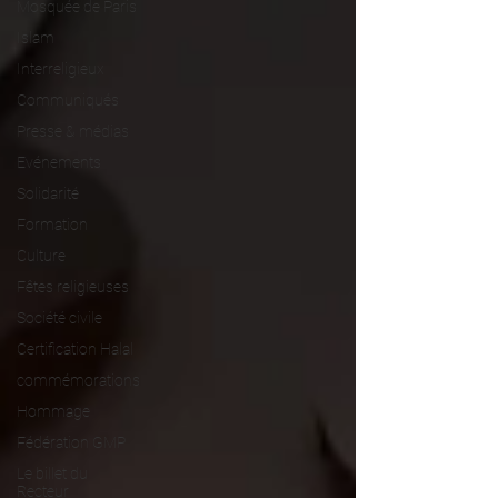
Mosquée de Paris
Islam
Interreligieux
Communiqués
Presse & médias
Evénements
Solidarité
Formation
Culture
Fêtes religieuses
Société civile
Certification Halal
commémorations
Hommage
Fédération GMP
Le billet du
Recteur