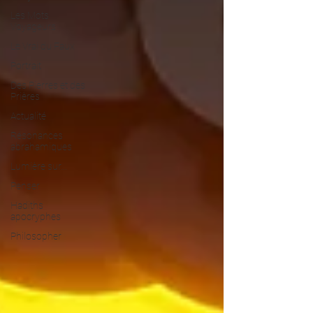
Les Mots
Voyageurs
Le Vrai du Faux
Portrait
Des Pierres et des
Prières
Actualité
Résonances
abrahamiques
Lumière sur...
Penser
Hadiths
apocryphes
Philosopher