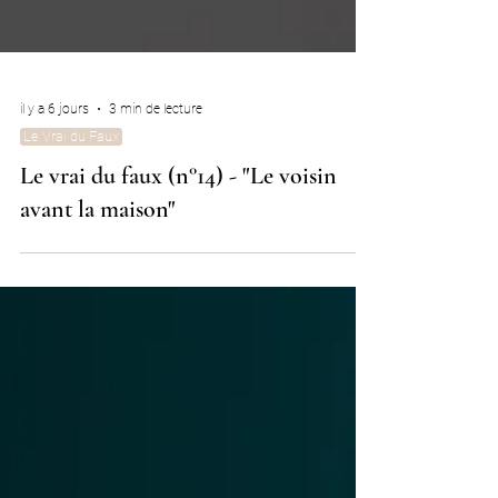
il y a 6 jours
3 min de lecture
Le Vrai du Faux
Le vrai du faux (n°14) - "Le voisin
avant la maison"