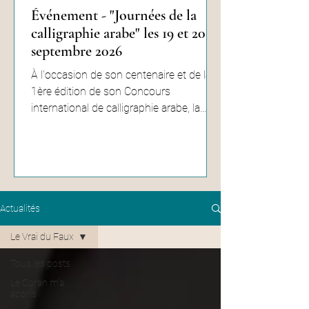
Événement - "Journées de la
calligraphie arabe" les 19 et 20
septembre 2026
À l'occasion de son centenaire et de la
1ère édition de son Concours
international de calligraphie arabe, la
Grande Mosquée de Paris organise
deux journées consacrées à cet art
majeur du monde musulman le week-
end des 19 et 20 septembre 2026. Vous
pourrez assister à la soirée du Concours
international (gratuit sur inscription),
Actualités
participer à des ateliers de calligraphie
Le Vrai du Faux
arabe conduits par les membres du jury
de notre concours (également gratuit
Tous les posts
sur inscription), tout en contin
Le Coran m’a
appris