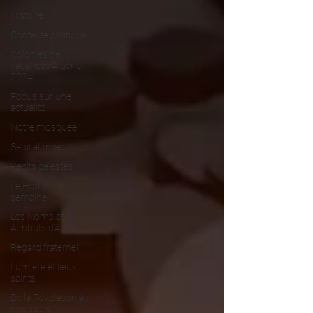
Histoire
Contexte politique
Colonies de
vacances Algérie
2024
​​Focus sur une
actualité
Notre mosquée
Sabil al-Iman
Récits célestes
Le Hadith de la
semaine
Les Noms et
Attributs d'Allah
Regard fraternel
Lumière et lieux
saints
De la Révélation à
nos jours