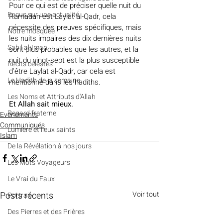
Pour ce qui est de préciser quelle nuit du 
​​Focus sur une actualité
Ramadan est Laylat al-Qadr, cela 
nécessite des preuves spécifiques, mais 
Notre mosquée
les nuits impaires des dix dernières nuits 
Sabil al-Iman
sont plus probables que les autres, et la 
nuit du vingt-sept est la plus susceptible 
Récits célestes
d'être Laylat al-Qadr, car cela est 
Le Hadith de la semaine
mentionné dans les hadiths.
Les Noms et Attributs d'Allah
Et Allah sait mieux.
Regard fraternel
Evénements
Communiqués
Lumière et lieux saints
Islam
De la Révélation à nos jours
Les Mots Voyageurs
Le Vrai du Faux
Posts récents
Voir tout
Portrait
Des Pierres et des Prières