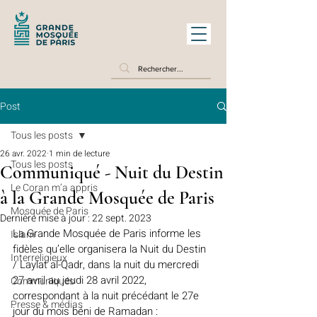
Post
Tous les posts
26 avr. 2022
1 min de lecture
Tous les posts
Communiqué - Nuit du Destin
Le Coran m’a appris
à la Grande Mosquée de Paris
Mosquée de Paris
Dernière mise à jour :
22 sept. 2023
La Grande Mosquée de Paris informe les 
Islam
fidèles qu’elle organisera la Nuit du Destin 
Interreligieux
/ Laylat al-Qadr, dans la nuit du mercredi 
27 avril au jeudi 28 avril 2022, 
Communiqués
correspondant à la nuit précédant le 27e 
Presse & médias
jour du mois béni de Ramadan :