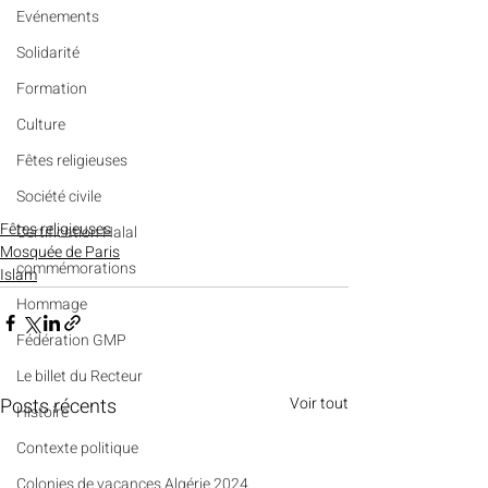
Evénements
Solidarité
Formation
Culture
Fêtes religieuses
Société civile
Fêtes religieuses
Certification Halal
Mosquée de Paris
commémorations
Islam
Hommage
Fédération GMP
Le billet du Recteur
Posts récents
Voir tout
Histoire
Contexte politique
Colonies de vacances Algérie 2024