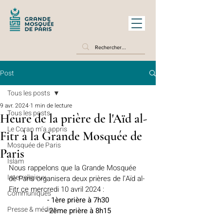
Post
Tous les posts
9 avr. 2024
1 min de lecture
Tous les posts
Heure de la prière de l'Aïd al-
Le Coran m’a appris
Fitr à la Grande Mosquée de
Mosquée de Paris
Paris
Islam
Nous rappelons que la Grande Mosquée 
Interreligieux
de Paris organisera deux prières de l’Aïd al-
Fitr ce mercredi 10 avril 2024 :
Communiqués
- 1ère prière à 7h30
Presse & médias
- 2ème prière à 8h15