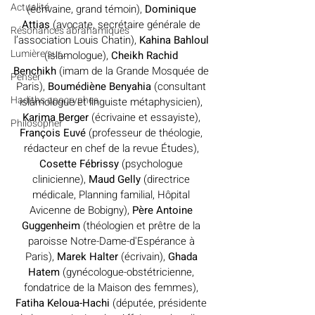
Actualité
(écrivaine, grand témoin), 
Dominique 
Attias 
(avocate, 
secrétaire générale de 
Résonances abrahamiques
l’association Louis Chatin)
, 
Kahina Bahloul 
Lumière sur...
(islamologue), 
Cheikh Rachid 
Benchikh
 (imam de la Grande Mosquée de 
Penser
Paris), 
Boumédiène Benyahia 
(consultant 
Hadiths apocryphes
islamologue et linguiste métaphysicien), 
Karima Berger 
(écrivaine et essayiste), 
Philosopher
François Euvé
 (professeur de théologie, 
rédacteur en chef de la revue Études), 
Cosette Fébrissy
 (psychologue 
clinicienne), 
Maud Gelly
 (directrice 
médicale, Planning familial, Hôpital 
Avicenne de Bobigny), 
Père Antoine 
Guggenheim
 (théologien et prêtre de la 
paroisse Notre-Dame-d'Espérance à 
Paris), 
Marek Halter
 (écrivain), 
Ghada 
Hatem
 (gynécologue-obstétricienne, 
fondatrice de la Maison des femmes), 
Fatiha Keloua-Hachi 
(députée, présidente 