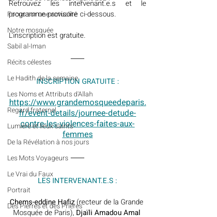
Retrouvez les intervenant.e.s et le 
programme provisoire ci-dessous.
​​Focus sur une actualité
Notre mosquée
L'inscription est gratuite.
Sabil al-Iman
Récits célestes
Le Hadith de la semaine
INSCRIPTION GRATUITE :
Les Noms et Attributs d'Allah
https://www.grandemosqueedeparis.
Regard fraternel
fr/event-details/journee-detude-
contre-les-violences-faites-aux-
Lumière et lieux saints
femmes
De la Révélation à nos jours
Les Mots Voyageurs
Le Vrai du Faux
LES INTERVENANT.E.S :
Portrait
Chems-eddine Hafiz 
(recteur de la Grande 
Des Pierres et des Prières
Mosquée de Paris), 
Djaïli Amadou Amal