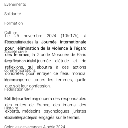
Evénements
Solidarité
Formation
Culture
Le 25 novembre 2024 (10h-17h), à 
l'occasion de la 
Journée internationale 
Fêtes religieuses
pour l'élimination de la violence à l'égard 
Société civile
des femmes
,
la Grande Mosquée de Paris 
organise une journée d’étude et de 
Certification Halal
réflexions, qui aboutira à des actions 
commémorations
concrètes pour enrayer ce fléau mondial 
qui concerne toutes les femmes, quelle 
Hommage
que soit leur confession.
Fédération GMP
Cette journée regroupera des responsables 
Le billet du Recteur
des cultes de France, des imams, des 
Histoire
experts, médecins, psychologues, juristes 
et autres acteurs engagés sur le terrain.
Contexte politique
Colonies de vacances Algérie 2024