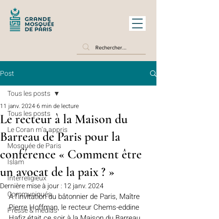
Post
Tous les posts
11 janv. 2024
6 min de lecture
Tous les posts
Le recteur à la Maison du
Le Coran m’a appris
Barreau de Paris pour la
Mosquée de Paris
conférence « Comment être
Islam
un avocat de la paix ? »
Interreligieux
Dernière mise à jour :
12 janv. 2024
Communiqués
À l’invitation du bâtonnier de Paris, Maître 
Pierre Hoffman, le recteur Chems-eddine 
Presse & médias
Hafiz était ce soir à la Maison du Barreau 