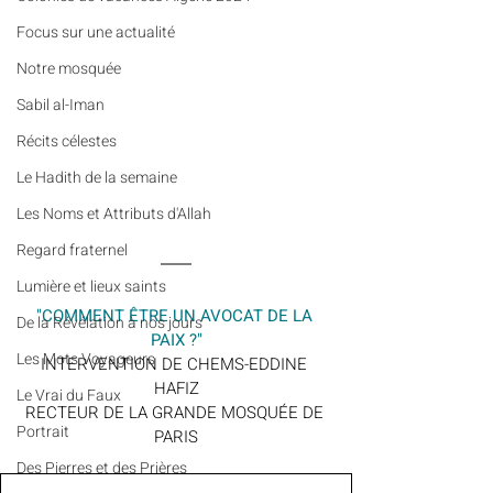
​​Focus sur une actualité
Notre mosquée
Sabil al-Iman
Récits célestes
Le Hadith de la semaine
Les Noms et Attributs d'Allah
Regard fraternel
Lumière et lieux saints
"COMMENT ÊTRE UN AVOCAT DE LA 
De la Révélation à nos jours
PAIX ?"
Les Mots Voyageurs
INTERVENTION DE CHEMS-EDDINE 
HAFIZ
Le Vrai du Faux
RECTEUR DE LA GRANDE MOSQUÉE DE 
Portrait
PARIS
Des Pierres et des Prières