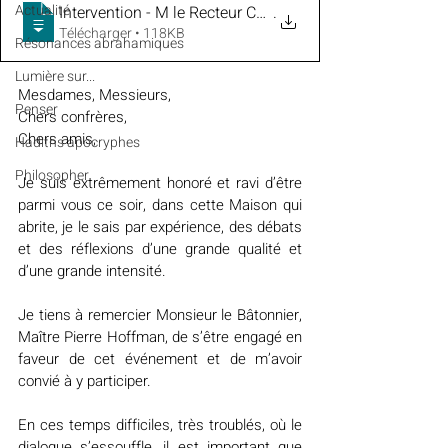
Actualité
Intervention - M le Recteur Chems-eddine Hafiz - confé
.
Télécharger • 118KB
Résonances abrahamiques
Lumière sur...
Mesdames, Messieurs,
Penser
Chers confrères,
Chers amis,
Hadiths apocryphes
Philosopher
Je suis extrêmement honoré et ravi d’être 
parmi vous ce soir, dans cette Maison qui 
abrite, je le sais par expérience, des débats 
et des réflexions d’une grande qualité et 
d’une grande intensité.
Je tiens à remercier Monsieur le Bâtonnier, 
Maître Pierre Hoffman, de s’être engagé en 
faveur de cet événement et de m’avoir 
convié à y participer.
En ces temps difficiles, très troublés, où le 
dialogue s’essouffle, il est important que 