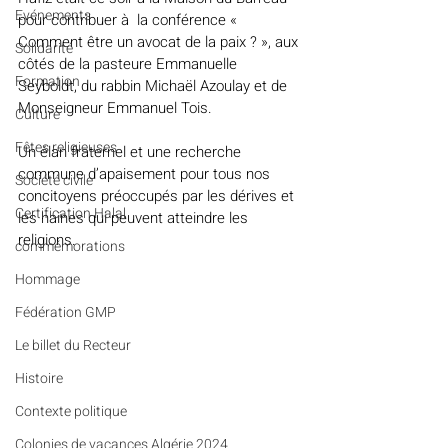
Evénements
pour contribuer à  la conférence « 
Comment être un avocat de la paix ? », aux 
Solidarité
côtés de la pasteure Emmanuelle 
Formation
Seyboldt, du rabbin Michaël Azoulay et de 
Monseigneur Emmanuel Tois.
Culture
Fêtes religieuses
Un élan fraternel et une recherche 
commune d’apaisement pour tous nos 
Société civile
concitoyens préoccupés par les dérives et 
Certification Halal
les haines qui peuvent atteindre les 
religions.
commémorations
Hommage
Fédération GMP
Le billet du Recteur
Histoire
Contexte politique
Colonies de vacances Algérie 2024