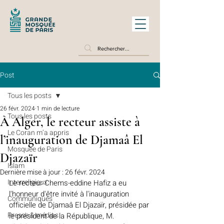
Post
Tous les posts
26 févr. 2024
1 min de lecture
Tous les posts
À Alger, le recteur assiste à
Le Coran m’a appris
l’inauguration de Djamaâ El
Mosquée de Paris
Djazaïr
Islam
Dernière mise à jour :
26 févr. 2024
Interreligieux
Le recteur Chems-eddine Hafiz a eu 
l'honneur d'être invité à l'inauguration 
Communiqués
officielle de Djamaâ El Djazaïr, présidée par 
Presse & médias
le président de la République, M. 