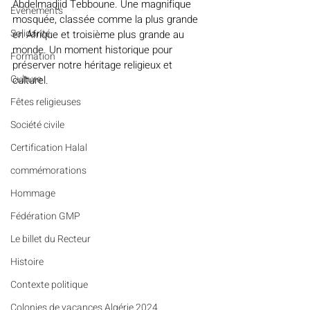
Abdelmadjid Tebboune. Une magnifique 
Evénements
mosquée, classée comme la plus grande 
Solidarité
en Afrique et troisième plus grande au 
monde. Un moment historique pour 
Formation
préserver notre héritage religieux et 
Culture
culturel.
Fêtes religieuses
Société civile
Certification Halal
commémorations
Hommage
Fédération GMP
Le billet du Recteur
Histoire
Contexte politique
Colonies de vacances Algérie 2024