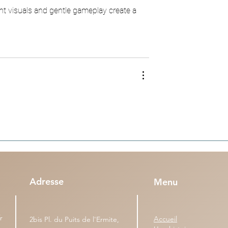
ht visuals and gentle gameplay create a 
Adresse
Menu
r
Accueil
2bis Pl. du Puits de l'Ermite,