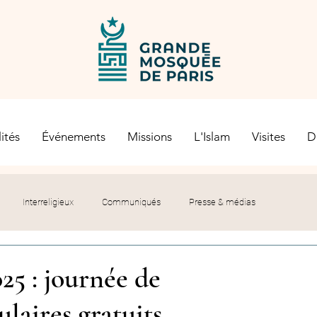
ités
Événements
Missions
L'Islam
Visites
D
Interreligieux
Communiqués
Presse & médias
s religieuses
Société civile
Certification Halal
5 : journée de
ulaires gratuits
let du Recteur
Histoire
Contexte politique