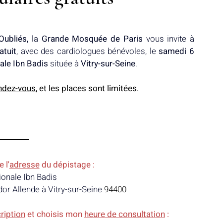
ubliés, 
la 
Grande Mosquée de Paris 
vous invite à 
Notre mosquée
Sabil al-Iman
Récits célestes
atuit
, avec des cardiologues bénévoles, le 
samedi 6 
ale Ibn Badis
 située à 
Vitry-sur-Seine
.
d fraternel
Lumière et lieux saints
De la Révélation à nos jours
ndez-vous
, et les places sont limitées.
 l'
adresse
 du dépistage :
ionale Ibn Badis
or Allende à Vitry-sur-Seine 
94400
ription
 et choisis mon 
heure de consultation
 :