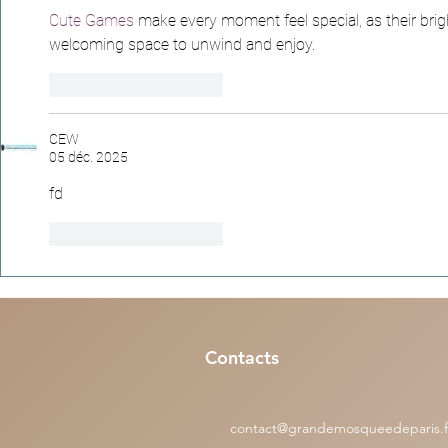
Cute Games
 make every moment feel special, as their brig
welcoming space to unwind and enjoy.
J'aime
Répondre
CEW
05 déc. 2025
fd
J'aime
Répondre
Contacts
contact@grandemosqueedeparis.f