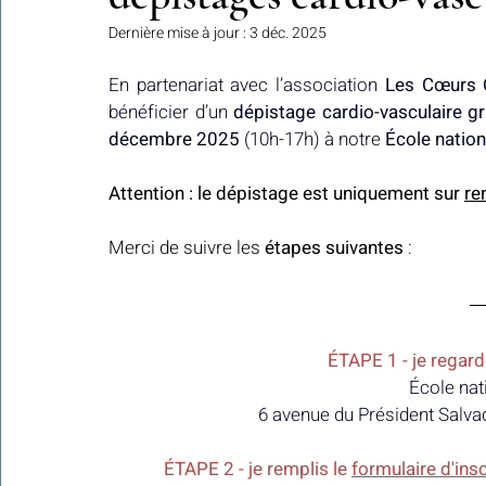
Dernière mise à jour :
3 déc. 2025
En partenariat avec l’association 
Les Cœurs O
Colonies de vacances Algérie 2024
​​Focus sur une actualité
bénéficier d’un 
dépistage cardio-vasculaire
gr
décembre 2025
 (10h-17h) à notre 
École nation
Le Hadith de la semaine
Les Noms et Attributs d'Allah
Regar
Attention : le dépistage est uniquement sur 
re
Merci de suivre les 
étapes suivantes
 :
Les Mots Voyageurs
ÉTAPE 1 - je regarde
École nat
6 avenue du Président Salvad
ÉTAPE 2 - je remplis le 
formulaire d'insc