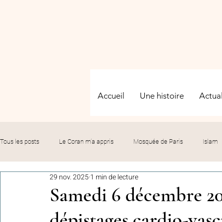
Accueil
Une histoire
Actual
Tous les posts
Le Coran m’a appris
Mosquée de Paris
Islam
29 nov. 2025
1 min de lecture
Evénements
Solidarité
Formation
Culture
Fête
Samedi 6 décembre 202
dépistages cardio-vasc
commémorations
Hommage
Fédération GMP
Le bil