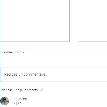
2 commentaires
Rédigez un commentaire...
Récits célestes (n°95) - Une
Colonies de v
Trier par :
Les plus récents
empreinte qui dépasse la durée
nos enfants so
d’une vie
à Paris, Lyon,
Eric Jason
02 juin