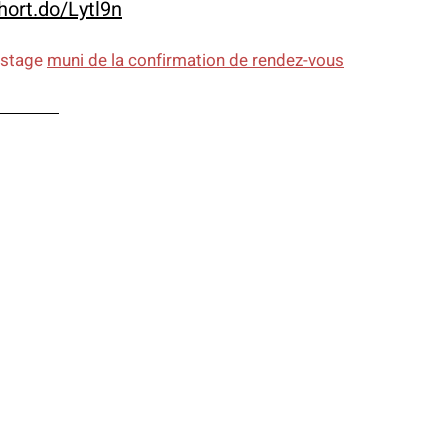
short.do/Lytl9n
istage 
muni de la confirmation de rendez-vous