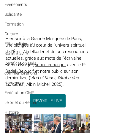
Evénements
Solidarité
Formation
Culture
Hier soir à la Grande Mosquée de Paris, 
Fêtes religieuses
une plongée au cœur de l'univers spirituel 
de l'Émir Abdelkader et de ses résonances 
Société civile
actuelles, grâce aux mots de l’écrivaine 
Certification Halal
Karima Berger, 
venue échanger
 avec le Pr 
Sadek Beloucif et notre public sur son 
commémorations
dernier livre ('
Abd el-Kader, l'Arabe des 
Hommage
Lumières
', Albin Michel, 2025).
Fédération GMP
REVOIR LE LIVE
Le billet du Recteur
Histoire
Contexte politique
Colonies de vacances Algérie 2024