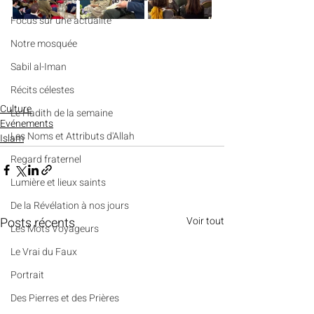
​​Focus sur une actualité
Notre mosquée
Sabil al-Iman
Récits célestes
Culture
Le Hadith de la semaine
Evénements
Les Noms et Attributs d'Allah
Islam
Regard fraternel
Lumière et lieux saints
De la Révélation à nos jours
Posts récents
Voir tout
Les Mots Voyageurs
Le Vrai du Faux
Portrait
Des Pierres et des Prières