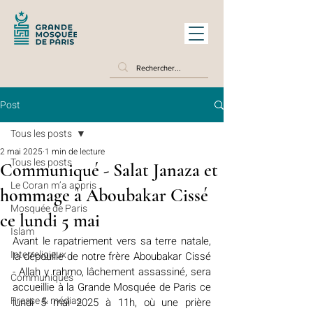
Post
Tous les posts
2 mai 2025
1 min de lecture
Tous les posts
Communiqué - Salat Janaza et
Le Coran m’a appris
hommage à Aboubakar Cissé
Mosquée de Paris
ce lundi 5 mai
Islam
Avant le rapatriement vers sa terre natale, 
Interreligieux
la dépouille de notre frère Aboubakar Cissé 
- Allah y rahmo, lâchement assassiné, sera 
Communiqués
accueillie à la Grande Mosquée de Paris ce 
Presse & médias
lundi 5 mai 2025 à 11h, où une prière 