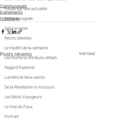
Communiqués
​​Focus sur une actualité
Evénements
Hommage
Notre mosquée
Sabil al-Iman
Récits célestes
Le Hadith de la semaine
Posts récents
Voir tout
Les Noms et Attributs d'Allah
Regard fraternel
Lumière et lieux saints
De la Révélation à nos jours
Les Mots Voyageurs
Le Vrai du Faux
Portrait
Des Pierres et des Prières