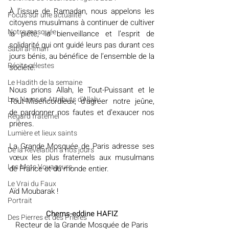
À l’issue de Ramadan, nous appelons les 
​​Focus sur une actualité
citoyens musulmans à continuer de cultiver 
Notre mosquée
la piété, la bienveillance et l’esprit de 
solidarité qui ont guidé leurs pas durant ces 
Sabil al-Iman
jours bénis, au bénéfice de l’ensemble de la 
Récits célestes
société.
Le Hadith de la semaine
Nous prions Allah, le Tout-Puissant et le 
Les Noms et Attributs d'Allah
Tout-Miséricordieux, d’agréer notre jeûne, 
de pardonner nos fautes et d’exaucer nos 
Regard fraternel
prières.
Lumière et lieux saints
La Grande Mosquée de Paris adresse ses 
De la Révélation à nos jours
vœux les plus fraternels aux musulmans 
Les Mots Voyageurs
de France et du monde entier.
Le Vrai du Faux
Aïd Moubarak !
Portrait
Chems-eddine HAFIZ
Des Pierres et des Prières
Recteur de la Grande Mosquée de Paris