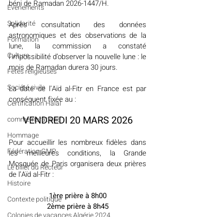
béni de Ramadan 2026-1447/H.
Evénements
Solidarité
Après consultation des données 
astronomiques et des observations de la 
Formation
lune, la commission a constaté 
Culture
l’impossibilité d’observer la nouvelle lune : le 
mois de Ramadan durera 30 jours.
Fêtes religieuses
Société civile
La date de l’Aïd al-Fitr en France est par 
conséquent fixée au :
Certification Halal
VENDREDI 20 MARS 2026
commémorations
Hommage
Pour accueillir les nombreux fidèles dans 
Fédération GMP
les meilleures conditions, la Grande 
Mosquée de Paris organisera deux prières 
Le billet du Recteur
de l’Aïd al-Fitr :
Histoire
1ère prière à 8h00
Contexte politique
2ème prière à 8h45
Colonies de vacances Algérie 2024