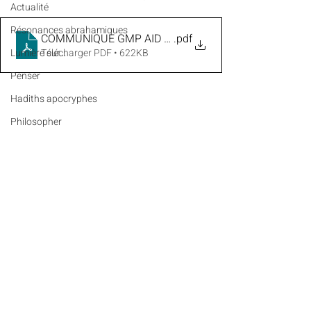
Actualité
Résonances abrahamiques
COMMUNIQUE GMP AID AL-FITR 2026 - 18 03 2026
.pdf
Lumière sur...
Télécharger PDF • 622KB
Penser
Hadiths apocryphes
Philosopher