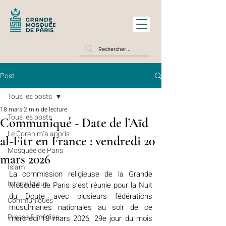
Post
Tous les posts
18 mars
2 min de lecture
Tous les posts
Communiqué - Date de l’Aïd
Le Coran m’a appris
al-Fitr en France : vendredi 20
Mosquée de Paris
mars 2026
Islam
La commission religieuse de la Grande 
Interreligieux
Mosquée de Paris s’est réunie pour la Nuit 
du Doute avec plusieurs fédérations 
Communiqués
musulmanes nationales au soir de ce 
Presse & médias
mercredi 18 mars 2026, 29e jour du mois 